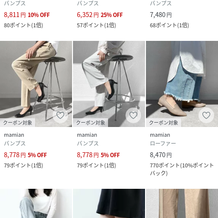
パンプス
パンプス
パンプス
8,811
6,352
7,480
円
10
%
OFF
円
25
%
OFF
円
80
ポイント
(
1倍
)
57
ポイント
(
1倍
)
68
ポイント
(
1倍
)
クーポン対象
クーポン対象
クーポン対象
mamian
mamian
mamian
パンプス
パンプス
ローファー
8,778
8,778
8,470
円
5
%
OFF
円
5
%
OFF
円
79
ポイント
(
1倍
)
79
ポイント
(
1倍
)
770
ポイント
(
10%ポイント
バック
)