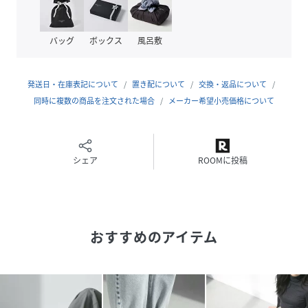
普段のサイズ：22.5cmまたは22.0cm
足長：22.0cm／足幅：9.5cm／足囲：21.5cm／ワイズ：C
／ギリシャ型
バッグ
ボックス
風呂敷
この靴で選ぶサイズ：22.5cm
感想：パンプス用の靴下で着用。かかとが少し大きいです
が、おおむねジャストサイズです。
発送日・在庫表記について
置き配について
交換・返品について
＝＝＝＝＝＝＝＝＝＝＝＝＝＝＝＝＝＝＝＝＝＝＝＝＝＝
同時に複数の商品を注文された場合
メーカー希望小売価格について
普段のサイズ：23.0cmまたは23.5cm
足長：23.0cm／足幅：9.0cm／足囲：22.0cm／ワイズ：D
この靴で選ぶサイズ：23.0cm
感想：ストッキングで着用。23.5cmで歩行時にパカパカす
シェア
ROOMに投稿
るくらいの長さのゆとりがあったので、23.0cmを選びま
す。つま先が少しきついですが、履き慣れたら問題なさそう
な程度でした。
＝＝＝＝＝＝＝＝＝＝＝＝＝＝＝＝＝＝＝＝＝＝＝＝＝＝
おすすめのアイテム
足長：24.0cm／足幅：10.2cm／足囲：22.9cm／ワイズ：
D／エジプト型
この靴で選ぶサイズ：24.5cm
感想：ストッキングで着用。概ねジャストサイズです。馴染
んだら脱げそうなのでクッションで調整します。24.0cmは