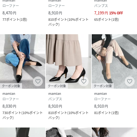
mamian
mamian
mamian
(
5725-103-225 AS7612
)
ローファー
ローファー
パンプス
8,470
8,910
7,199
円
円
円
15
%
OFF
77
ポイント
(
1倍
)
810
ポイント
(
10%ポイント
65
ポイント
(
1倍
)
バック
)
クーポン対象
クーポン対象
クーポン対象
mamian
mamian
mamian
ローファー
パンプス
ローファー
8,030
8,910
8,910
円
円
円
730
ポイント
(
10%ポイント
810
ポイント
(
10%ポイント
81
ポイント
(
1倍
)
バック
)
バック
)