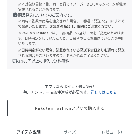
※本対象期間終了後、同一商品にてスーパーDEALキャンペーンが継続
実施されることがあります。
info
商品発送についてのご案内です。
※同時に複数の商品を注文された場合、一番遅い発送予定日にまとめ
て発送いたします。
お急ぎの商品は、個別にご注文ください。
※Rakuten Fashionでは、一部商品でお届け日時をご指定いただけま
す。日時指定をしていただくと、ご希望の日にお届けできるよう手配
いたします。
※日時指定がない場合、記載されている発送予定日よりも遅れて発送
される場合がございますので、あらかじめご了承ください。
local_shipping
3,980
円以上の購入で送料無料
アプリならポイント最大3倍！
毎月エントリー＆条件達成が必要です。
詳しくはこちら
Rakuten Fashionアプリで購入する
アイテム説明
サイズ
レビュー(-)