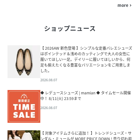
more
navigate_next
ショップニュース
【 2026AW 新色登場 】シンプルな定番バレエシューズ
はポインテッド＆浅めのカッティングで大人の女性に
履いてほしい一足。デイリーに履いてほしいから、何
足も揃えたくなる豊富なバリエーションをご用意しま
した。
2026.08.07
◆ レデュースシューズ | mamian ◆ タイムセール開催
中！ 8/11(火) 23:59まで
2026.08.07
【 対象アイテムさらに追加！ 】トレンドシューズ・サ
ンダル・ミュールが MORE PRICE DOWN ! 売り切れ前