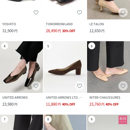
YOSHITO
TOMORROWLAND
LE TALON
31,900
28,490
12,650
円
円
30
%
OFF
円
4
5
6
UNITED ARROWS
UNITED ARROWS LTD. OUTLET
INTER-CHAUSSURES
23,980
11,880
23,760
円
円
40
%
OFF
円
40
%
OFF
7
8
9