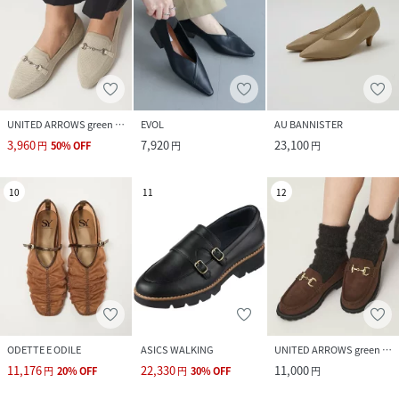
UNITED ARROWS green label relaxing
EVOL
AU BANNISTER
3,960
7,920
23,100
円
50
%
OFF
円
円
10
11
12
ODETTE E ODILE
ASICS WALKING
UNITED ARROWS green label relaxing
11,176
22,330
11,000
円
20
%
OFF
円
30
%
OFF
円