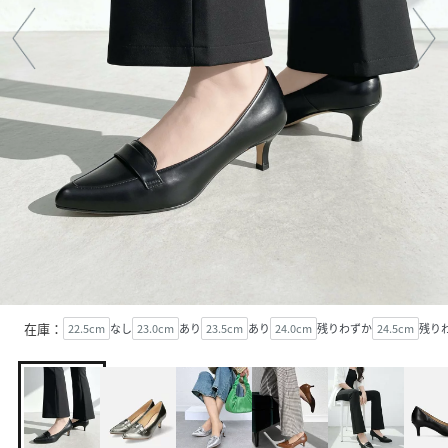
在庫：
22.5cm
なし
23.0cm
あり
23.5cm
あり
24.0cm
残りわずか
24.5cm
残り