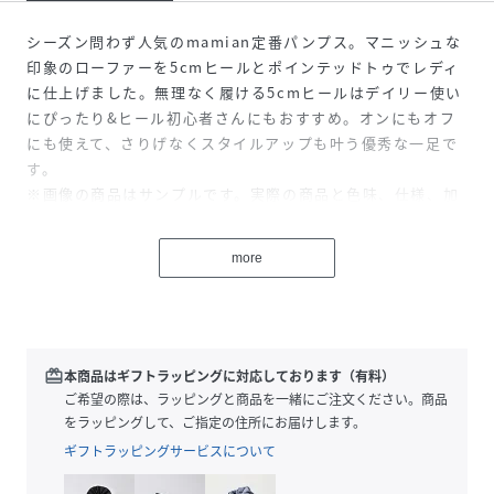
シーズン問わず人気のmamian定番パンプス。マニッシュな
印象のローファーを5cmヒールとポインテッドトゥでレディ
に仕上げました。無理なく履ける5cmヒールはデイリー使い
にぴったり&ヒール初心者さんにもおすすめ。オンにもオフ
にも使えて、さりげなくスタイルアップも叶う優秀な一足で
す。
※画像の商品はサンプルです。実際の商品と色味、仕様、加
工、サイズ、素材等が若干異なる場合がございます。
more
■特徴
・足を優しく包み込むスエード調のアッパー裏素材。
・肌触りの良いマイクロファイバー人工皮革のカウンター
（かかと）。
・クッションインソールで足が痛くなりにくい。
redeem
本商品はギフトラッピングに対応しております（有料）
ご希望の際は、ラッピングと商品を一緒にご注文ください。商品
■スタッフによるサイズ感
をラッピングして、ご指定の住所にお届けします。
（個人差がございますので、参考までにお考えください）
ギフトラッピングサービスについて
＝＝＝＝＝＝＝＝＝＝＝＝＝＝＝＝＝＝＝＝＝＝＝＝＝＝