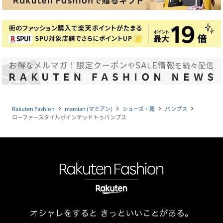
Rakuten Fashion
mamian (マミアン)
シューズ・靴
パンプス
navigate_next
navigate_next
navigate_next
navigate_next
ローファースタイルポインテッドトゥパンプス