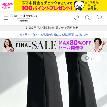
menu
home
search
favorite_border
shopping_cart
lock_outline
メニュー
トップ
検索
お気に入り
カート
ログイン
3,980円(税込)以上のお買い物で送料無料！
熊本県を中心とする地震の影響による配送遅延のお知らせ
1
/
20