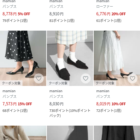
mamian
mamian
mamian
パンプス
パンプス
ローファー
8,778
8,910
6,776
円
5
%
OFF
円
円
20
%
OFF
79
ポイント
(
1倍
)
81
ポイント
(
1倍
)
61
ポイント
(
1倍
)
クーポン対象
クーポン対象
クーポン対象
mamian
mamian
mamian
パンプス
パンプス
パンプス
7,573
8,030
8,019
円
15
%
OFF
円
円
10
%
OFF
68
ポイント
(
1倍
)
730
ポイント
(
10%ポイント
72
ポイント
(
1倍
)
バック
)