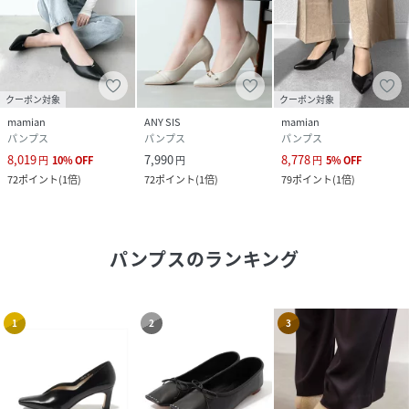
クーポン対象
クーポン対象
mamian
ANY SIS
mamian
パンプス
パンプス
パンプス
8,019
7,990
8,778
円
10
%
OFF
円
円
5
%
OFF
72
ポイント
(
1倍
)
72
ポイント
(
1倍
)
79
ポイント
(
1倍
)
パンプス
のランキング
1
2
3