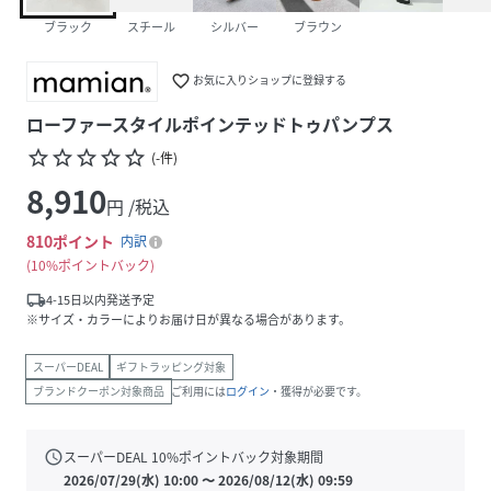
ブラック
スチール
シルバー
ブラウン
favorite_border
お気に入りショップに登録する
ローファースタイルポインテッドトゥパンプス
star_border
star_border
star_border
star_border
star_border
(
-
件
)
8,910
円 /税込
810
ポイント
内訳
10%ポイントバック
local_shipping
4-15日以内発送予定
※サイズ・カラーによりお届け日が異なる場合があります。
スーパーDEAL
ギフトラッピング対象
ブランドクーポン対象商品
ご利用には
ログイン
・獲得が必要です。
schedule
スーパーDEAL
10
%ポイントバック対象期間
2026/07/29(水) 10:00
〜
2026/08/12(水) 09:59