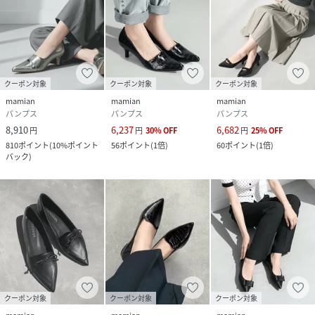
全体的に小さかったです。
＝＝＝＝＝＝＝＝＝＝＝＝＝＝＝＝＝＝＝＝＝＝＝＝＝＝
mamian（マミアン）
1978年4月、レディースシューズメーカーとして神戸に誕生
クーポン対象
クーポン対象
クーポン対象
したマミアン。「靴は女の顔になる。」をテーマに、女性の
mamian
mamian
mamian
足を美しく魅せる靴をMADE IN JAPANでご提案。一足ずつ
パンプス
パンプス
パンプス
職人が作る靴は、圧倒的な履きやすさと美しいシルエットを
8,910
6,237
6,682
円
円
30
%
OFF
円
25
%
OFF
一度に叶えます。
810
ポイント
(
10%ポイント
56
ポイント
(
1倍
)
60
ポイント
(
1倍
)
バック
)
性別タイプ
レディース
原産国
日本
素材
合成皮革
サイズ
22.5cm、23.0cm、23.5cm、24.0cm、
24.5cm、25.0cm
クーポン対象
クーポン対象
クーポン対象
品番
AS7612_5725