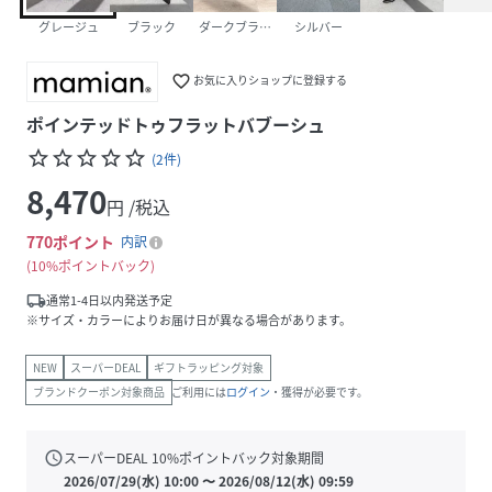
グレージュ
ブラック
ダークブラウン
シルバー
favorite_border
お気に入りショップに登録する
ポインテッドトゥフラットバブーシュ
star_border
star_border
star_border
star_border
star_border
(
2
件
)
8,470
円 /税込
770
ポイント
内訳
10%ポイントバック
local_shipping
通常1-4日以内発送予定
※サイズ・カラーによりお届け日が異なる場合があります。
NEW
スーパーDEAL
ギフトラッピング対象
ブランドクーポン対象商品
ご利用には
ログイン
・獲得が必要です。
schedule
スーパーDEAL
10
%ポイントバック対象期間
2026/07/29(水) 10:00
〜
2026/08/12(水) 09:59