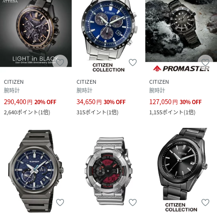
CITIZEN
CITIZEN
CITIZEN
腕時計
腕時計
腕時計
290,400
34,650
127,050
円
20
%
OFF
円
30
%
OFF
円
30
%
OFF
2,640
ポイント
(
1倍
)
315
ポイント
(
1倍
)
1,155
ポイント
(
1倍
)