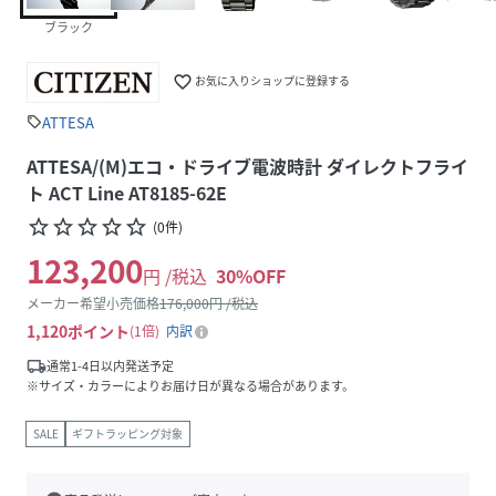
ブラック
favorite_border
お気に入りショップに登録する
ATTESA
sell
ATTESA/(M)エコ・ドライブ電波時計 ダイレクトフライ
ト ACT Line AT8185-62E
star_border
star_border
star_border
star_border
star_border
(
0
件
)
123,200
円 /税込
30
%OFF
メーカー希望小売価格
176,000
円 /税込
1,120
ポイント
1倍
内訳
local_shipping
通常1-4日以内発送予定
※サイズ・カラーによりお届け日が異なる場合があります。
SALE
ギフトラッピング対象