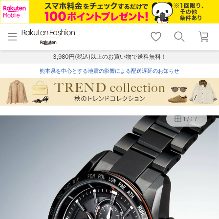
menu
home
search
favorite_border
shopping_cart
lock_outline
メニュー
トップ
検索
お気に入り
カート
ログイン
3,980円(税込)以上のお買い物で送料無料！
熊本県を中心とする地震の影響による配送遅延のお知らせ
1
/
17