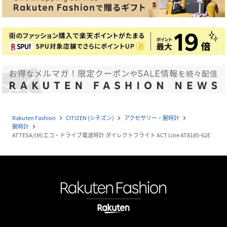
Rakuten Fashion
CITIZEN (シチズン)
アクセサリー・腕時計
navigate_next
navigate_next
navigate_next
腕時計
navigate_next
ATTESA/(M)エコ・ドライブ電波時計 ダイレクトフライト ACT Line AT8185-62E