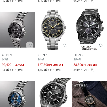
350
ポイント
(
1倍
)
1,360
ポイント
(
1倍
)
945
ポイント
(
1倍
)
品番
AR7023_AT8185
(
AT8185-62E-one-F AR7023
)
CITIZEN
CITIZEN
CITIZEN
腕時計
腕時計
腕時計
92,400
127,600
38,500
円
30
%
OFF
円
20
%
OFF
円
30
%
OFF
840
ポイント
(
1倍
)
1,160
ポイント
(
1倍
)
350
ポイント
(
1倍
)