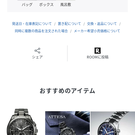
ガラス サファイアガラス（クラリティ・コーティング）
バッグ
ボックス
風呂敷
防水性能 10気圧防水
アレルギーレベル 耐メタルアレルギー
耐磁性能 耐磁１種
発送日・在庫表記について
置き配について
交換・返品について
デザイン特徴 夜光(針＋インデックス)・フィットアジャス
同時に複数の商品を注文された場合
メーカー希望小売価格について
ター
機能
充電量表示機能
シェア
ROOMに投稿
充電警告機能
過充電防止機能
パワーセーブ機能
フル充電時約10ヶ月可動(パワーセーブ作動時)
おすすめのアイテム
日中米欧電波受信
受信局自動選択機能
定時受信機能
強制受信機能
パーペチュアルカレンダー
デイ＆デイト表示
24時間表示