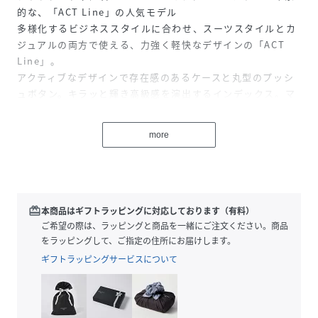
的な、「ACT Line」の人気モデル
多様化するビジネススタイルに合わせ、スーツスタイルとカ
ジュアルの両方で使える、力強く軽快なデザインの「ACT
Line」。
アクティブなデザインで存在感のあるケースと丸型のプッシ
ュボタン。キラッと輝き高級感を演出するインデックス。マ
ットな質感のケース・バンドの中で、ミラー仕上げのベゼル
がエレガントな印象もプラス。スーツだけでなくTシャツな
more
どのラフなスタイルにもマッチする1本です。
キャリバーNo. H800
動力 光発電エコ・ドライブ
精度 ±15秒／月(非受信時)
redeem
本商品はギフトラッピングに対応しております（有料）
持続時間 光発電約10ヶ月(パワーセーブ作動時)
ご希望の際は、ラッピングと商品を一緒にご注文ください。商品
電波受波 日中米欧電波受信
をラッピングして、ご指定の住所にお届けします。
ケース素材 スーパーチタニウム
ギフトラッピングサービスについて
ケース表面処理 デュラテクトDLC(ブラック色)
バンド素材・タイプ スーパーチタニウム・三ツ折れプッシ
ュタイプ