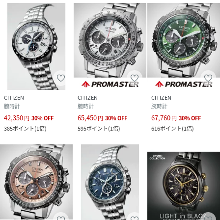
CITIZEN
CITIZEN
CITIZEN
腕時計
腕時計
腕時計
42,350
65,450
67,760
円
30
%
OFF
円
30
%
OFF
円
30
%
OFF
385
ポイント
(
1倍
)
595
ポイント
(
1倍
)
616
ポイント
(
1倍
)