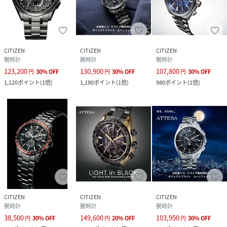
1/20秒クロノグラフ(60分計)
ダイレクトフライト
ワールドタイム機能(26時差)
サマータイム機能
CITIZEN
CITIZEN
CITIZEN
パーフェックスマルチ3000(JIS1種耐磁、衝撃検知機能、針
腕時計
腕時計
腕時計
自動補正機能、世界4エリア受信)
123,200
130,900
107,800
円
30
%
OFF
円
30
%
OFF
円
30
%
OFF
メーカー保証 1年間メーカー保証(MY CITIZENご登録によ
1,120
ポイント
(
1倍
)
1,190
ポイント
(
1倍
)
980
ポイント
(
1倍
)
り2年間)
性別タイプ
メンズ
原産国
日本
素材
風防素材:サファイアガラス（99% クラリティ・
コーティング）
バンド素材:スーパーチタニウム
デュラテクトDLC （ブラック色）
CITIZEN
CITIZEN
CITIZEN
腕時計
腕時計
腕時計
サイズ
ﾌﾘｰ
38,500
149,600
103,950
円
30
%
OFF
円
20
%
OFF
円
30
%
OFF