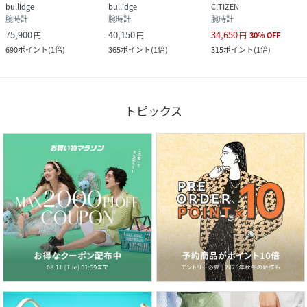
bullidge
bullidge
CITIZEN
腕時計
腕時計
腕時計
75,900
40,150
34,650
円
円
円
30
%
OFF
690
ポイント
(
1倍
)
365
ポイント
(
1倍
)
315
ポイント
(
1倍
)
トピックス