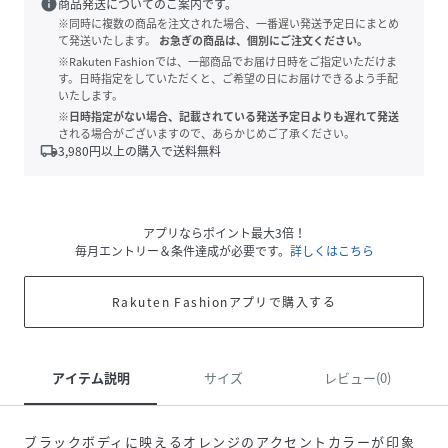
info
商品発送についてのご案内です。
※同時に複数の商品を注文された場合、一番遅い発送予定日にまとめ
て発送いたします。
お急ぎの商品は、個別にご注文ください。
※Rakuten Fashionでは、一部商品でお届け日時をご指定いただけま
す。日時指定をしていただくと、ご希望の日にお届けできるよう手配
いたします。
※日時指定がない場合、記載されている発送予定日よりも遅れて発送
される場合がございますので、あらかじめご了承ください。
local_shipping
3,980
円以上の購入で送料無料
アプリならポイント最大3倍！
毎月エントリー＆条件達成が必要です。
詳しくはこちら
Rakuten Fashionアプリで購入する
アイテム説明
サイズ
レビュー(0)
ブラックボディに映えるオレンジのアクセントカラーが印象