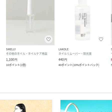
SMELLY
LAKOLE
その他のネイル・ネイルケア用品
ネイルリムーバー・除光液
1,100
440
円
円
10
ポイント
(
1倍
)
40
ポイント
(
10%ポイントバック
)