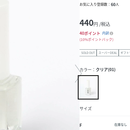
60
お気に入り登録数：
人
440
円 /税込
40
ポイント
内訳
10%ポイントバック
SOLD OUT
スーパーDEAL
ギフト
カラー：
クリア(01)
サイズ
F
在庫なし