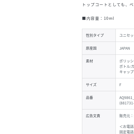
トップコートとしても、ベ
■内容量：10ml
性別タイプ
ユニセッ
原産国
JAPAN
素材
ポリッシ
ボトル:
キャップ:
サイズ
F
品番
AQ9861
(
881731
広告文責
販売元：
＜お電話
固定電話