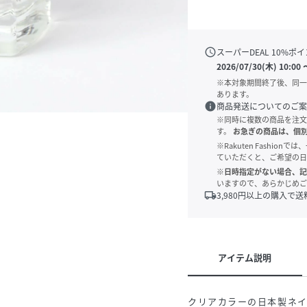
schedule
スーパーDEAL
10
%ポイ
2026/07/30(木) 10:00
※本対象期間終了後、同一
あります。
info
商品発送についてのご案
※同時に複数の商品を注文
す。
お急ぎの商品は、個
※Rakuten Fashi
ていただくと、ご希望の日
※日時指定がない場合、記
いますので、あらかじめご
local_shipping
3,980
円以上の購入で送
アイテム説明
クリアカラーの日本製ネ