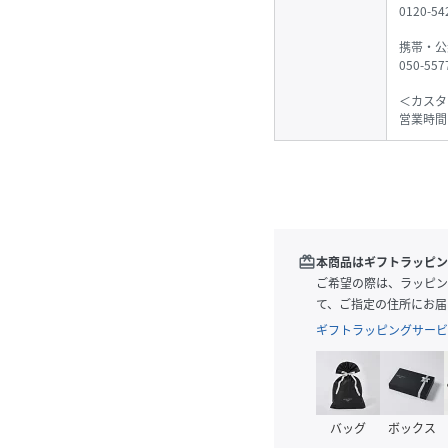
0120-
携帯・公
050-55
＜カスタ
営業時間
redeem
本商品はギフトラッピン
ご希望の際は、ラッピン
て、ご指定の住所にお届
ギフトラッピングサービ
バッグ
ボックス