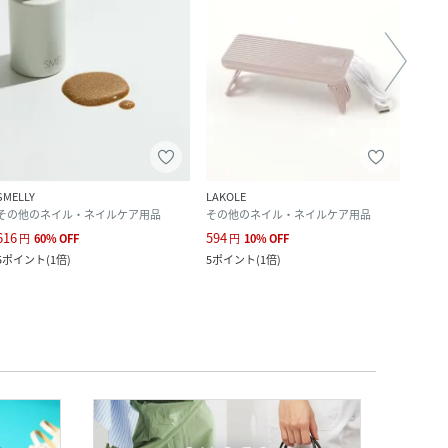
SMELLY
LAKOLE
LAKO
その他のネイル・ネイルケア用品
その他のネイル・ネイルケア用品
その
616
594
660
円
60
%
OFF
円
10
%
OFF
5
ポイント
(
1倍
)
5
ポイント
(
1倍
)
60
ポ