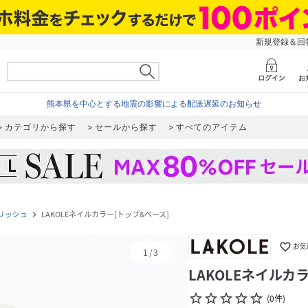
新規登録＆回答
熊本県を中心とする地震の影響による配送遅延のお知らせ
カテゴリから探す
セールから探す
すべてのアイテム
リッシュ
LAKOLEネイルカラー[トップ&ベース]
navigate_next
favorite_border
お気
1
/
3
LAKOLEネイルカ
star_border
star_border
star_border
star_border
star_border
(
0
件
)