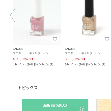
LAKOLE
LAKOLE
ディフューザー・お香・アロマオイル・キャンドル
マニキュア・ネイルポリッシュ
マニキュア・ネイルポリッシュ
495
396
円
10
%
OFF
円
10
%
OFF
ク
)
45
ポイント
(
10%ポイントバック
)
36
ポイント
(
10%ポイントバック
)
トピックス