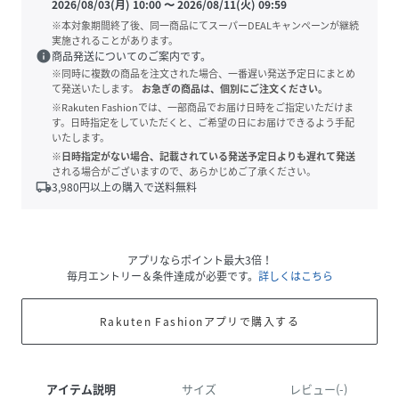
2026/08/03(月) 10:00
〜
2026/08/11(火) 09:59
※本対象期間終了後、同一商品にてスーパーDEALキャンペーンが継続
実施されることがあります。
info
商品発送についてのご案内です。
※同時に複数の商品を注文された場合、一番遅い発送予定日にまとめ
て発送いたします。
お急ぎの商品は、個別にご注文ください。
※Rakuten Fashionでは、一部商品でお届け日時をご指定いただけま
す。日時指定をしていただくと、ご希望の日にお届けできるよう手配
いたします。
※日時指定がない場合、記載されている発送予定日よりも遅れて発送
される場合がございますので、あらかじめご了承ください。
local_shipping
3,980
円以上の購入で送料無料
アプリならポイント最大3倍！
毎月エントリー＆条件達成が必要です。
詳しくはこちら
Rakuten Fashionアプリで購入する
アイテム説明
サイズ
レビュー(-)