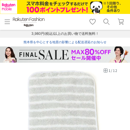
menu
home
search
favorite_border
shopping_cart
lock_outline
メニュー
トップ
検索
お気に入り
カート
ログイン
3,980円(税込)以上のお買い物で送料無料！
熊本県を中心とする地震の影響による配送遅延のお知らせ
1
/
12