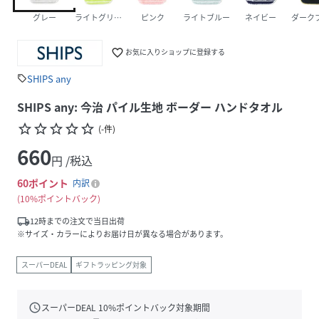
グレー
ライトグリーン
ピンク
ライトブルー
ネイビー
ダーク
favorite_border
お気に入りショップに登録する
SHIPS any
sell
SHIPS any: 今治 パイル生地 ボーダー ハンドタオル
star_border
star_border
star_border
star_border
star_border
(
-
件
)
660
円 /税込
60
ポイント
内訳
10%ポイントバック
local_shipping
12時までの注文で当日出荷
※サイズ・カラーによりお届け日が異なる場合があります。
スーパーDEAL
ギフトラッピング対象
schedule
スーパーDEAL
10
%ポイントバック対象期間