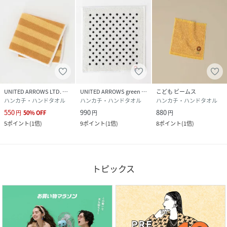
UNITED ARROWS LTD. OUTLET
UNITED ARROWS green label relaxing
こども ビームス
ハンカチ・ハンドタオル
ハンカチ・ハンドタオル
ハンカチ・ハンドタオル
550
990
880
円
50
%
OFF
円
円
5
ポイント
(
1倍
)
9
ポイント
(
1倍
)
8
ポイント
(
1倍
)
トピックス