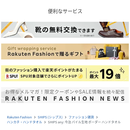
便利なサービス
Rakuten Fashion
SHIPS (シップス)
ファッション雑貨
navigate_next
navigate_next
navigate_next
ハンカチ・ハンドタオル
SHIPS any: 今治 パイル生地 ボーダー ハンドタオル
navigate_next