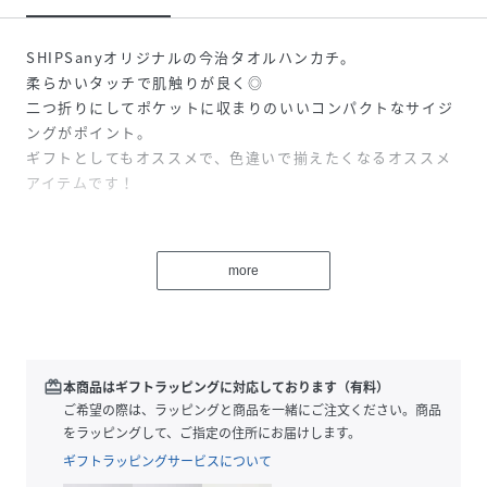
SHIPSanyオリジナルの今治タオルハンカチ。
柔らかいタッチで肌触りが良く◎
二つ折りにしてポケットに収まりのいいコンパクトなサイジ
ングがポイント。
ギフトとしてもオススメで、色違いで揃えたくなるオススメ
アイテムです！
同型で無地タイプも展開中！
品番：718-63-0004
more
※モールサイトによって(ハイフン/-)抜きでの品番表記とな
ります。
性別タイプ
メンズ
redeem
本商品はギフトラッピングに対応しております（有料）
ご希望の際は、ラッピングと商品を一緒にご注文ください。商品
原産国
日本
をラッピングして、ご指定の住所にお届けします。
ギフトラッピングサービスについて
素材
綿100％