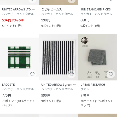
UNITED ARROWS LTD. OUTLET
こども ビームス
JUN STANDARD PICKS
ハンカチ・ハンドタオル
ハンカチ・ハンドタオル
ハンカチ・ハンドタオル
594
990
660
円
70
%
OFF
円
円
5
ポイント
(
1倍
)
9
ポイント
(
1倍
)
6
ポイント
(
1倍
)
LACOSTE
UNITED ARROWS green label relaxing
URBAN RESEARCH
ハンカチ・ハンドタオル
ハンカチ・ハンドタオル
タオル
770
990
770
円
円
円
70
ポイント
(
10%ポイント
9
ポイント
(
1倍
)
70
ポイント
(
10%ポイント
バック
)
バック
)