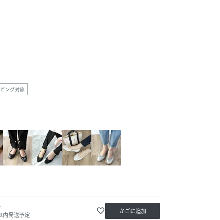
ピング対象
か
favorite_border
かごに追加
日以内発送予定