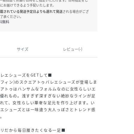
onでは、一部商品でお届け日時をご指定いただけます。日時指定をし
にお届けできるよう手配いたします。
載されている発送予定日よりも遅れて発送
される場合がござ
了承ください。
料無料
サイズ
レビュー(-)
レエシューズをGETして■
n(フィン)のスクエアトゥバレエシューズが登場しま
エアトゥはハンサムなフォルムなのに女性らしいエ
る優れもの。浅すぎず深すぎない絶妙なラインが足
れて、女性らしい華奢な足元を作り上げます。い
レエシューズとは一味違う大人っぽさとトレンド感
。
タリだから毎日履きたくなる一足■