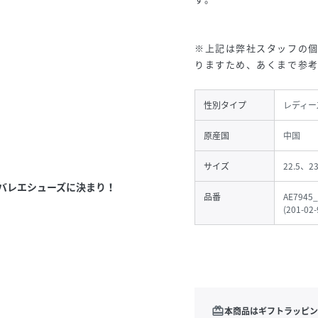
※上記は弊社スタッフの
りますため、あくまで参
性別タイプ
レディー
原産国
中国
サイズ
22.5、2
バレエシューズに決まり！
品番
AE7945_
(
201-02
redeem
本商品はギフトラッピン