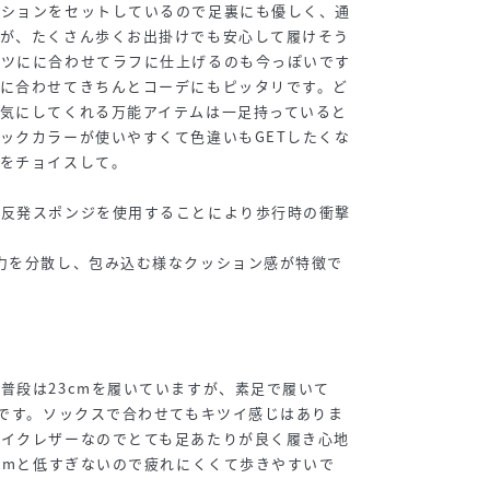
ッションをセットしているので足裏にも優しく、通
すが、たくさん歩くお出掛けでも安心して履けそう
ンツにに合わせてラフに仕上げるのも今っぽいです
スに合わせてきちんとコーデにもピッタリです。ど
気にしてくれる万能アイテムは一足持っていると
ックカラーが使いやすくて色違いもGETしたくな
足をチョイスして。
低反発スポンジを使用することにより歩行時の衝撃
力を分散し、包み込む様なクッション感が特徴で
普段は23cmを履いていますが、素足で履いて
感です。ソックスで合わせてもキツイ感じはありま
ェイクレザーなのでとても足あたりが良く履き心地
7cmと低すぎないので疲れにくくて歩きやすいで