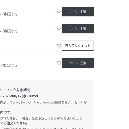
か
favorite_border
かごに追加
日以内発送予定
か
favorite_border
かごに追加
日以内発送予定
favorite_border
再入荷リクエスト
か
favorite_border
かごに追加
日以内発送予定
ントバック対象期間
〜
2026/08/12(水) 09:59
商品にてスーパーDEALキャンペーンが継続実施されることが
内です。
された場合、一番遅い発送予定日にまとめて発送いたしま
別にご注文ください。