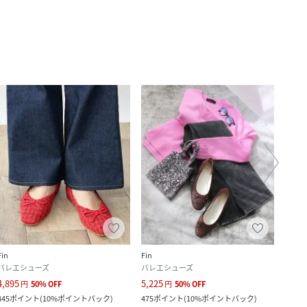
Fin
Fin
Fin
バレエシューズ
バレエシューズ
バレ
4,895
5,225
8,118
円
50
%
OFF
円
50
%
OFF
445
ポイント
(
10%ポイントバック
)
475
ポイント
(
10%ポイントバック
)
738
ポ