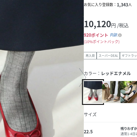
1,343
お気に入り登録数：
人
10,120
円 /税込
920
ポイント
内訳
10%ポイントバック
再入荷
スーパーDEAL
ギフトラッ
カラー：
レッドエナメル
サイズ
残りわず
22.5
通常1-4