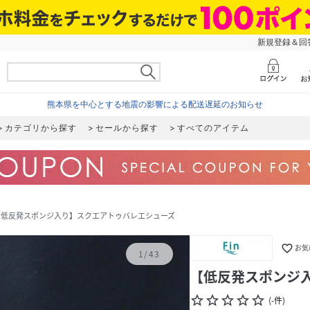
新規登録＆回答
熊本県を中心とする地震の影響による配送遅延のお知らせ
カテゴリから探す
セールから探す
すべてのアイテム
【低反発スポンジ入り】スクエアトゥバレエシューズ
favorite_border
お気
1
/
43
【低反発スポンジ
star_border
star_border
star_border
star_border
star_border
(
-
件
)