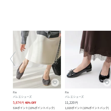
Fin
Fin
バレエシューズ
バレエシューズ
5,874
11,220
円
40
%
OFF
円
534
ポイント
(
10%ポイントバック
)
1,020
ポイント
(
10%ポイントバック
)