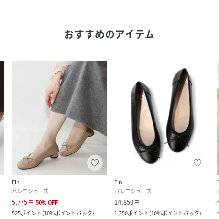
おすすめのアイテム
Fin
Fin
バレエシューズ
バレエシューズ
5,775
14,850
円
50
%
OFF
円
525
ポイント
(
10%ポイントバック
)
1,350
ポイント
(
10%ポイントバック
)