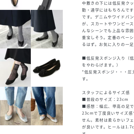
中敷きの下には低反発ク
勤・通学にはもちろんで
です。デニムやワイドパ
が、スカートやワンピー
んなシーンでも上品な雰囲
重宝しそう。定番のベーシ
るはず。お気に入りの一
■低反発スポンジ入り（
をやわらげます。）
*低反発スポンジ・・・圧
す。
スタッフによるサイズ感
■普段のサイズ：23cm
■感想：幅広、甲高の足で
23cmで丁度良いサイズ
せん。素材は柔らかいフ
が良いです。ヒールは1.
す。