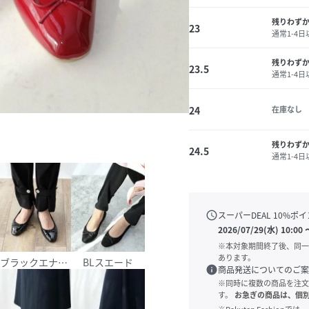
残りわず
23
通常1-4
残りわず
23.5
通常1-4
24
在庫なし
残りわず
24.5
通常1-4
schedule
スーパーDEAL
10
%ポイ
2026/07/29(水) 10:00
※本対象期間終了後、同一
あります。
ブラックエナメル
BLスエード
info
商品発送についてのご案
※同時に複数の商品を注文
す。
お急ぎの商品は、個