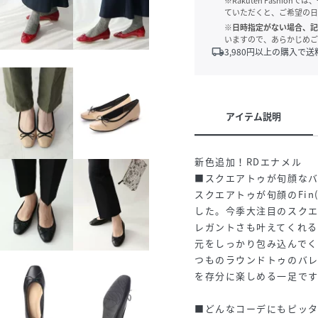
※Rakuten Fashi
ていただくと、ご希望の日
※日時指定がない場合、記
いますので、あらかじめご
local_shipping
3,980
円以上の購入で送
アイテム説明
新色追加！RDエナメル
■スクエアトゥが旬顔なバ
スクエアトゥが旬顔のFi
した。今季大注目のスク
レガントさも叶えてくれ
元をしっかり包み込んでく
つものラウンドトゥのバ
を存分に楽しめる一足です
■どんなコーデにもピッ