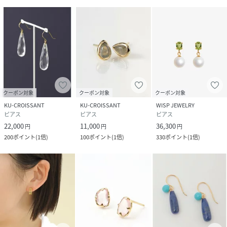
クーポン対象
クーポン対象
クーポン対象
KU-CROISSANT
KU-CROISSANT
WISP JEWELRY
ピアス
ピアス
ピアス
22,000
11,000
36,300
円
円
円
200
ポイント
(
1倍
)
100
ポイント
(
1倍
)
330
ポイント
(
1倍
)