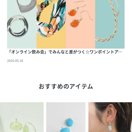
る場合がございますが、こちらは不良の対象外となります。
またリニューアルに伴い画像のものと異なる場合がございま
す。予めご了承くださいませ。
日本発のブランド ―
anq. / アンク ―
メイドインジャパンにこだわったジュエリーを、銀座のアト
リエで一つ一つ制作しています。
「オンライン飲み会」でみんなと差がつく☆ワンポイントアクセ特集
2020.05.18
性別タイプ
レディース
原産国
日本
おすすめのアイテム
素材
フック:K18YG
チェーン:K10YG
サイズ
ONESIZE
品番
AE4769_S0KP121001Z
(
S0KP121001Z-24-0 AE4769
)