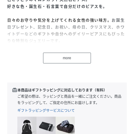
好きな色・誕生石・石言葉で自分だけのピアスを。
日々のお守りや気分を上げてくれる女性の強い味方。
お誕生
日プレゼント、記念日、お祝い、母の日、クリスマス、ホワ
イトデーなどの
ギフト
や自分へのデイリーピアスにもぴった
りな特別なジュエリーです。
more
♦フックはアレルギーの方にも安心なK18です♦
(その他の部分K10)
＜使用天然石一覧＞
１月 【ガーネット】 「真実・変わらぬ愛・友愛」
２月 【アメシスト】 「心の平和・誠実・決断」
redeem
本商品はギフトラッピングに対応しております（有料）
３月 【アクアマリン】 「幸福に満ちる・富・勇敢」
ご希望の際は、ラッピングと商品を一緒にご注文ください。商品
４月 【クォーツ】 「浄化・沈着冷静・完璧」
をラッピングして、ご指定の住所にお届けします。
５月 【グリーンオニキス】 「成功・美しさ・安定」
ギフトラッピングサービスについて
６月 【レインボームーンストーン】 「純粋な愛・恋の予
感・幸運」
７月 【カーネリアン】 「成功・勝利・勇気・恋愛成