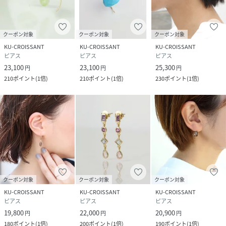
性別タイプ
レディース
クーポン対象
クーポン対象
クーポン対象
KU-CROISSANT
KU-CROISSANT
KU-CROISSANT
原産国
日本
ピアス
ピアス
ピアス
23,100
23,100
25,300
円
円
円
素材
フック:K18YG
210
ポイント
(
1倍
)
210
ポイント
(
1倍
)
230
ポイント
(
1倍
)
チェーン:K10YG
サイズ
ONESIZE
品番
AE4769_S0KP121001Z
(
S0KP121001Z-24-0 AE4769
)
クーポン対象
クーポン対象
クーポン対象
KU-CROISSANT
KU-CROISSANT
KU-CROISSANT
ピアス
ピアス
ピアス
19,800
22,000
20,900
円
円
円
180
ポイント
(
1倍
)
200
ポイント
(
1倍
)
190
ポイント
(
1倍
)