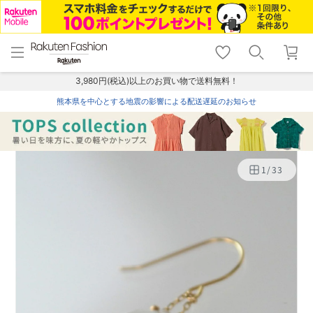
menu
home
search
favorite_border
shopping_cart
lock_outline
メニュー
トップ
検索
お気に入り
カート
ログイン
3,980円(税込)以上のお買い物で送料無料！
熊本県を中心とする地震の影響による配送遅延のお知らせ
1
/
33