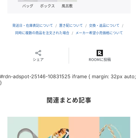
就」
バッグ
ボックス
風呂敷
８月 【ペリドット】 「前向き・平和・信じる心」
９月 【ラピスラズリ】 「最高の幸運・永遠の誓い・成功の
保証」
発送日・在庫表記について
置き配について
交換・返品について
10月 【ローズクォーツ】 「真実の愛・平和・調和」
同時に複数の商品を注文された場合
メーカー希望小売価格について
11月 【シトリン】 「希望・社交性・金運」
12月 【ターコイズ】 「強運・成功・繁栄」
【グリーンアメシスト】「想像力・感受性・表現力」
【ブルートパーズ】「探求心・誠実さ・旅のお守り」
シェア
ROOMに投稿
【シャンパンクオーツ】「真実・浄化・金運上昇」
【スモーキークォーツ】「安定・信頼・自信」
#rdn-adspot-25146-10831525 iframe { margin: 32px auto;
【ラブラドライト】「潜在能力を引き出す・直感力・洞察
}
力」
関連まとめ記事
※天然石を使用しているため、形や大きさが多少異なりま
す。自然のクラックやインクルージョンが見られる場合があ
ります。
※モニターの明るさなどによって実際の色と差が出る事があ
ります。
※ジュエリーBOXおよびその他付属品に多少のキズが見られ