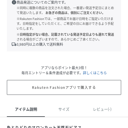
info
商品発送についてのご案内です。
※同時に複数の商品を注文された場合、一番遅い発送予定日にまとめ
て発送いたします。
お急ぎの商品は、個別にご注文ください。
※Rakuten Fashionでは、一部商品でお届け日時をご指定いただけま
す。日時指定をしていただくと、ご希望の日にお届けできるよう手配
いたします。
※日時指定がない場合、記載されている発送予定日よりも遅れて発送
される場合がございますので、あらかじめご了承ください。
local_shipping
3,980
円以上の購入で送料無料
アプリならポイント最大3倍！
毎月エントリー＆条件達成が必要です。
詳しくはこちら
Rakuten Fashionアプリで購入する
アイテム説明
サイズ
レビュー(-)
色とりどりのマロンカット天然石ピアス。