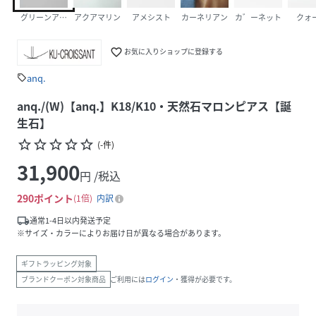
グリーンアメシスト
アクアマリン
アメシスト
カーネリアン
カ゛ーネット
クォ
favorite_border
お気に入りショップに登録する
anq.
sell
anq./(W)【anq.】K18/K10・天然石マロンピアス【誕
生石】
star_border
star_border
star_border
star_border
star_border
(
-
件
)
31,900
円 /税込
290
ポイント
1倍
内訳
local_shipping
通常1-4日以内発送予定
※サイズ・カラーによりお届け日が異なる場合があります。
ギフトラッピング対象
ブランドクーポン対象商品
ご利用には
ログイン
・獲得が必要です。