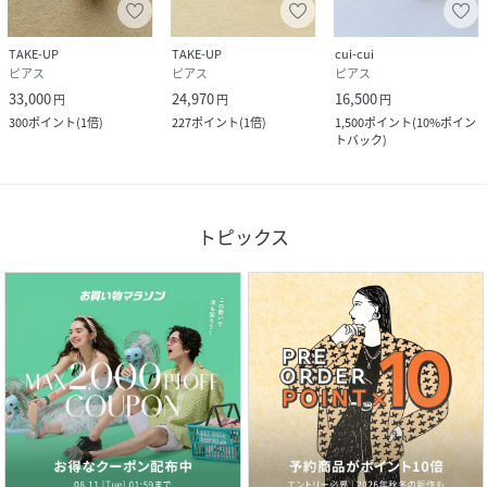
TAKE-UP
TAKE-UP
cui-cui
ピアス
ピアス
ピアス
33,000
24,970
16,500
円
円
円
300
ポイント
(
1倍
)
227
ポイント
(
1倍
)
1,500
ポイント
(
10%ポイン
トバック
)
トピックス