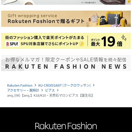
Rakuten Fashion
KU-CROISSANT (クークロワッサン)
navigate_next
navigate_next
アクセサリー・腕時計
ピアス
navigate_next
navigate_next
anq./(W)【anq.】K18/K10・天然石マロンピアス【誕生石】