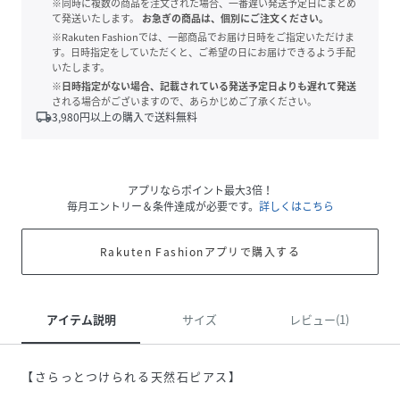
※同時に複数の商品を注文された場合、一番遅い発送予定日にまとめ
て発送いたします。
お急ぎの商品は、個別にご注文ください。
※Rakuten Fashionでは、一部商品でお届け日時をご指定いただけま
す。日時指定をしていただくと、ご希望の日にお届けできるよう手配
いたします。
※日時指定がない場合、記載されている発送予定日よりも遅れて発送
される場合がございますので、あらかじめご了承ください。
local_shipping
3,980
円以上の購入で送料無料
アプリならポイント最大3倍！
毎月エントリー＆条件達成が必要です。
詳しくはこちら
Rakuten Fashionアプリで購入する
アイテム説明
サイズ
レビュー(1)
【さらっとつけられる天然石ピアス】