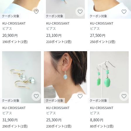
・商品のお気に入り登録
再入荷通知を受け取ることができます☆
クーポン対象
クーポン対象
クーポン対象
ぜひご登録ください☆
KU-CROISSANT
KU-CROISSANT
KU-CROISSANT
ピアス
ピアス
ピアス
20,900
23,100
27,500
円
円
円
性別タイプ
レディース
190
ポイント
(
1倍
)
210
ポイント
(
1倍
)
250
ポイント
(
1倍
)
原産国
日本
素材
K10イエローゴールド/プレナイト
サイズ
ONESIZE
品番
AE4757_LP0K171002
(
LP0K171002-051-0 AE4757
)
クーポン対象
クーポン対象
クーポン対象
KU-CROISSANT
KU-CROISSANT
KU-CROISSANT
ピアス
ピアス
ピアス
31,900
25,300
8,800
円
円
円
290
ポイント
(
1倍
)
230
ポイント
(
1倍
)
80
ポイント
(
1倍
)