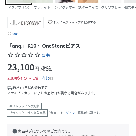
アクアマリン2
プレナイト
24アクアマリン
33ターコイズ
クリソプレーズ
48ス
favorite_border
お気に入りショップに登録する
anq.
sell
「anq.」K10・ OneStoneピアス
star_border
star_border
star_border
star_border
star_border
(
1
件
)
23,100
円 /税込
210
ポイント
1倍
内訳
local_shipping
通常1-4日以内発送予定
※サイズ・カラーによりお届け日が異なる場合があります。
ギフトラッピング対象
ブランドクーポン対象商品
ご利用には
ログイン
・獲得が必要です。
info
商品発送についてのご案内です。