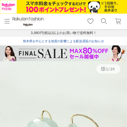
menu
home
search
favorite_border
shopping_cart
lock_outline
メニュー
トップ
検索
お気に入り
カート
ログイン
3,980円(税込)以上のお買い物で送料無料！
熊本県を中心とする地震の影響による配送遅延のお知らせ
1
/
20