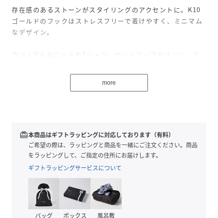
存在感のあるストーンがスタイリングのアクセントに。K10
ゴールドのフックはストレスフリーで着けやすく、ミニマム
なデザイン。
カジュアルなニットやTシャツ、セットアップやパンツ、デ
ニムに合わせるのはもちろん、
シックな印象のプリーツスカートやきれいめのワンピース、
more
コートなどと合わせてのコーディネートも適度なトレンド感
が演出できておすすめです。
お誕生日、記念日、お祝い、母の日、クリスマス、ホワイト
デーなどのプレゼントにもおすすめです♪
redeem
本商品はギフトラッピングに対応しております（有料）
ご希望の際は、ラッピングと商品を一緒にご注文ください。商品
anq.ジュエリーBOX付
をラッピングして、ご指定の住所にお届けします。
ギフトラッピングサービスについて
※天然石を使用しているため、自然のクラックやインクルー
バッグ
ボックス
風呂敷