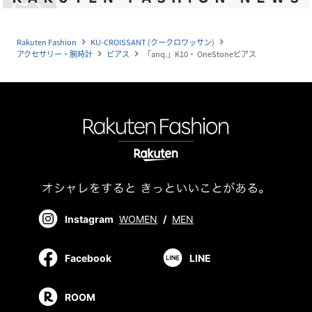
Rakuten Fashion
KU-CROISSANT (クークロワッサン)
navigate_next
navigate_next
アクセサリー・腕時計
ピアス
「anq.」K10・ OneStoneピアス
navigate_next
navigate_next
Instagram
WOMEN
/
MEN
Facebook
LINE
ROOM