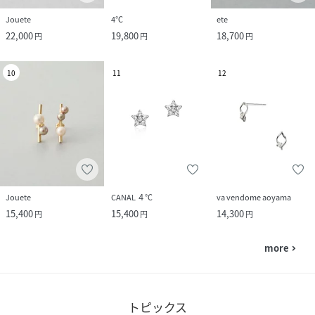
Jouete
4℃
ete
22,000
19,800
18,700
円
円
円
10
11
12
Jouete
CANAL ４℃
va vendome aoyama
15,400
15,400
14,300
円
円
円
more
navigate_next
トピックス