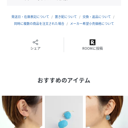
ジョンが見られる場合があります。
※モニターの明るさなどによって実際の色と差が出る事があ
ります。
発送日・在庫表記について
置き配について
交換・返品について
※ジュエリーBOXおよびその他付属品に多少のキズが見られ
同時に複数の商品を注文された場合
メーカー希望小売価格について
る場合がございますが、こちらは不良の対象外となります。
またリニューアルに伴い画像のものと異なる場合がございま
す。予めご了承くださいませ。
シェア
ROOMに投稿
日本発のブランド -anq./アンク-
様々な分野を学んできたクリエイターたちで構成されたデザ
インチーム。「可能性を秘めたもの」をコンセプトに女性の
好奇心、探求心、遊び心をくすぐるようなジュエリーを提案
おすすめのアイテム
しています。メイドインジャパンにこだわったジュエリー
を、銀座のアトリエで一つ一つ制作しています。
◆インフォメーション◆
・ショップのお気に入り登録
お得情報を受取ることができます♪
ぜひご登録ください♪