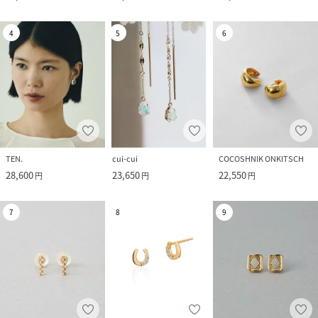
4
5
6
TEN.
cui-cui
COCOSHNIK ONKITSCH
28,600
23,650
22,550
円
円
円
7
8
9