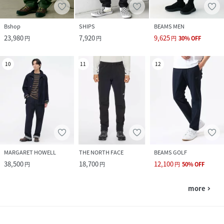
Bshop
SHIPS
BEAMS MEN
23,980
7,920
9,625
円
円
円
30
%
OFF
10
11
12
MARGARET HOWELL
THE NORTH FACE
BEAMS GOLF
38,500
18,700
12,100
円
円
円
50
%
OFF
more
navigate_next