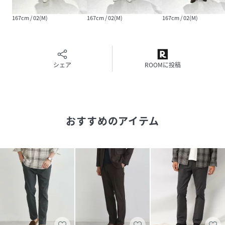
素材
コットン97% ポリウレタン3％
167cm / 02(M)
167cm / 02(M)
167cm / 02(M)
サイズ
00(SS)、01(S)、02(M)、03(L)、04(LL)、
05(3L)、06(4L)
シェア
ROOMに投稿
クリーニング
手洗い可
品番
AD1891_99990907071050
(
99990907071050-012-00 AD1891
)
おすすめのアイテム