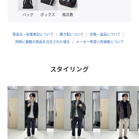
・カジュアルなコーディネートはもちろん、ジャケットとの
組み合わせにも最適で、汎用性の高い一着です。
バッグ
ボックス
風呂敷
・シンプルなデザインながら、ベルト裏、コインポケットな
ど細部のディテールまでこだわりました。
発送日・在庫表記について
置き配について
交換・返品について
【素材・特性】
同時に複数の商品を注文された場合
メーカー希望小売価格について
一見無地に見えるシャドーなヘリンボーンストライプにスト
レッチ性を加えたコットン素材。
程よい光沢感が上品で大人なイメージを与えてくれます。
スタイリング
【おすすめスタイリング】
ジャケットにシャツインしたキレイめスタイリングから、ニ
ットやカットソーにブルゾンを合わせた休日カジュアルスタ
イリングまで幅広いスタイリングに取り入れることが出来ま
す。
性別タイプ
メンズ
原産国
ベトナム製