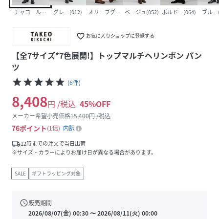
チャコールグレー(014)
グレー(012)
オリーブグリーン(026)
ベージュ(052)
ボルドー(064)
ブルー(
favorite_border
お気に入りショップに登録する
【全7サイズ*7色展開!】トップマルチヘリンボン パン
ツ
star
star
star
star
star
(
6
件
)
8,408
円 /税込
45
%OFF
メーカー希望小売価格
15,400
円 /税込
76
ポイント
1倍
内訳
local_shipping
12時までの注文で当日出荷
※サイズ・カラーによりお届け日が異なる場合があります。
SALE
ギフトラッピング対象
schedule
販売期間
2026/08/07(金) 00:30
〜
2026/08/11(火) 00:00