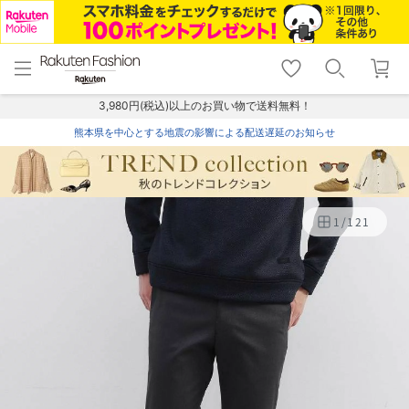
menu
home
search
favorite_border
shopping_cart
lock_outline
メニュー
トップ
検索
お気に入り
カート
ログイン
3,980円(税込)以上のお買い物で送料無料！
熊本県を中心とする地震の影響による配送遅延のお知らせ
1
/
121