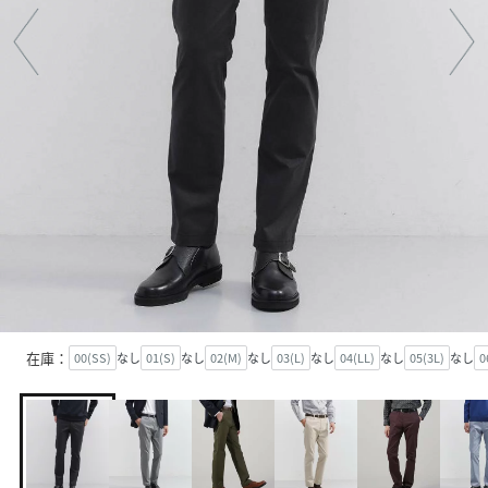
在庫：
00(SS)
なし
01(S)
なし
02(M)
なし
03(L)
なし
04(LL)
なし
05(3L)
なし
0