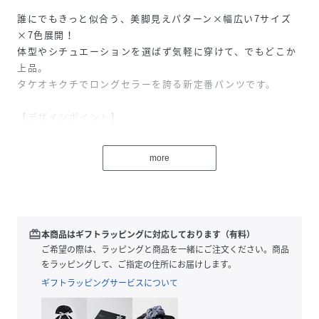
誰にでもきっと似合う、美脚見えパターン×幅広い7サイズ
×7色展開！
体型やシチュエーションを選ばず気軽に穿けて、でもどこか
上品。
タケオキクチでロングセラーを誇る新定番パンツです。
【デザインポイント】
・無地見えのシャドーヘリンボーンストライプは主張しすぎ
ず、コーディネートを選びません。
more
・程よい光沢感と良質な素材感が、上品な大人のカジュアル
にぴったりです。
・膝下から裾へかけてややテーパードしたシルエットで、す
っきりとスタイリッシュに見えるパターンで仕立てていま
す。
redeem
本商品はギフトラッピングに対応しております（有料）
・様々な体型に合うサイズ展開。XS～4Lまでの7サイズをご
ご希望の際は、ラッピングと商品を一緒にご注文ください。商品
用意。
をラッピングして、ご指定の住所にお届けします。
・豊富な7色のカラーバリエーション展開（グレー、チャコ
ギフトラッピングサービスについて
ールグレー、ベージュ、ブルー、ネイビー、オリーブ、ボル
ドーの7色展開）