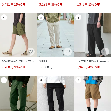
5,431
3,193
5,346
円
15
%
OFF
円
36
%
OFF
円
10
%
OFF
4
5
6
BEAUTY&YOUTH UNITED ARROWS
SHIPS
UNITED ARROWS green label relaxing
7,700
17,600
5,940
円
30
%
OFF
円
円
40
%
OFF
7
8
9