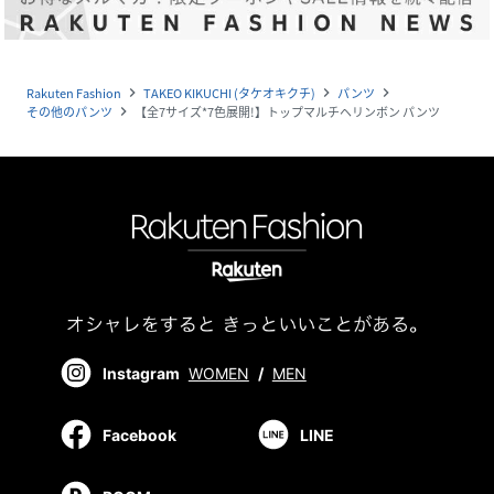
Rakuten Fashion
TAKEO KIKUCHI (タケオキクチ)
パンツ
navigate_next
navigate_next
navigate_next
その他のパンツ
【全7サイズ*7色展開!】トップマルチヘリンボン パンツ
navigate_next
Instagram
WOMEN
/
MEN
Facebook
LINE