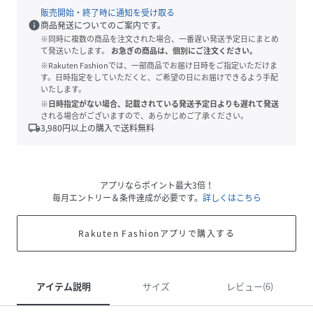
販売開始・終了時に通知を受け取る
info
商品発送についてのご案内です。
※同時に複数の商品を注文された場合、一番遅い発送予定日にまとめ
て発送いたします。
お急ぎの商品は、個別にご注文ください。
※Rakuten Fashionでは、一部商品でお届け日時をご指定いただけま
す。日時指定をしていただくと、ご希望の日にお届けできるよう手配
いたします。
※日時指定がない場合、記載されている発送予定日よりも遅れて発送
される場合がございますので、あらかじめご了承ください。
local_shipping
3,980
円以上の購入で送料無料
アプリならポイント最大3倍！
毎月エントリー＆条件達成が必要です。
詳しくはこちら
Rakuten Fashionアプリで購入する
アイテム説明
サイズ
レビュー(6)