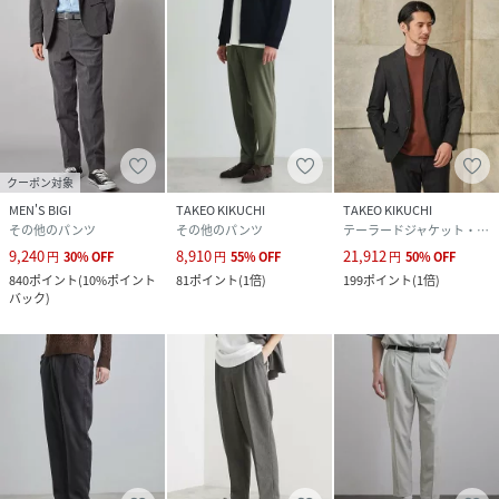
クーポン対象
MEN'S BIGI
TAKEO KIKUCHI
TAKEO KIKUCHI
その他のパンツ
その他のパンツ
テーラードジャケット・ブレザー
9,240
8,910
21,912
円
30
%
OFF
円
55
%
OFF
円
50
%
OFF
840
ポイント
(
10%ポイント
81
ポイント
(
1倍
)
199
ポイント
(
1倍
)
バック
)