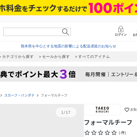
熊本県を中心とする地震の影響による配送遅延のお知らせ
カテゴリから探す
セールから探す
すべてのアイテム
スカーフ・バンダナ
フォーマルチーフ
igate_next
navigate_next
favorite_border
お気
1
/
17
フォーマルチーフ
star_border
star_border
star_border
star_border
star_border
(
-
件
)