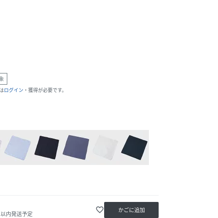
象
は
ログイン
・獲得が必要です。
favorite_border
かごに追加
2日以内発送予定