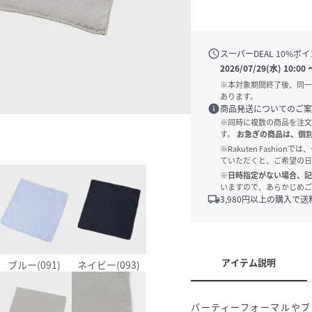
schedule
スーパーDEAL
10
%ポイ
2026/07/29(水) 10:00
※本対象期間終了後、同一
あります。
info
商品発送についてのご案
※同時に複数の商品を注文
す。
お急ぎの商品は、個
※Rakuten Fashi
ていただくと、ご希望の日
※日時指定がない場合、記
いますので、あらかじめご
local_shipping
3,980
円以上の購入で送
アイテム説明
ブルー(091)
ネイビー(093)
パーティーフォーマルやブ