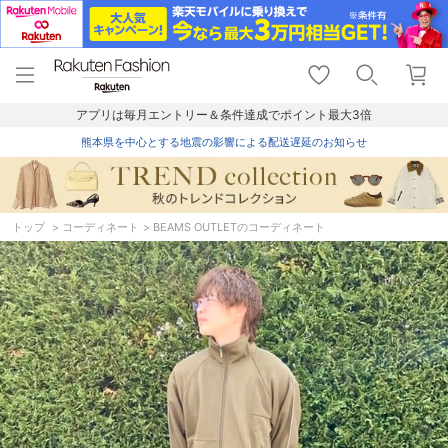
menu
home
search
favorite_border
shopping_cart
lock_outline
メニュー
トップ
検索
お気に入り
カート
ログイン
アプリは毎月エントリー＆条件達成でポイント最大3倍
熊本県を中心とする地震の影響による配送遅延のお知らせ
トップ
コーディネート
BEAMS OUTLETのコーディネート