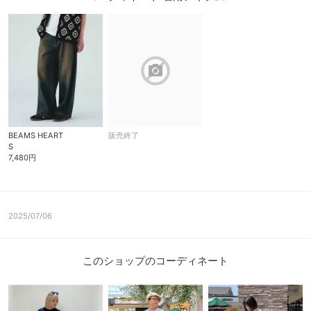
block
BEAMS HEART
販売終了
S
7,480円
2025/07/06
このショップのコーディネート