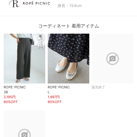
身長：154cm
コーディネート 着用アイテム
block
ROPE' PICNIC
ROPE' PICNIC
販売終了
38
L
2,195円
1,997円
60%OFF
60%OFF
block