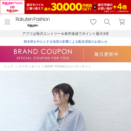
menu
home
search
favorite_border
shopping_cart
lock_outline
メニュー
トップ
検索
お気に入り
カート
ログイン
アプリは毎月エントリー＆条件達成でポイント最大3倍
熊本県を中心とする地震の影響による配送遅延のお知らせ
トップ
コーディネート
ROPE' PICNICのコーディネート