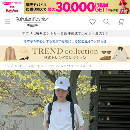
menu
home
search
favorite_border
shopping_cart
lock_outline
メニュー
トップ
検索
お気に入り
カート
ログイン
アプリは毎月エントリー＆条件達成でポイント最大3倍
熊本県を中心とする地震の影響による配送遅延のお知らせ
トップ
コーディネート
BEAMS HEARTのコーディネート