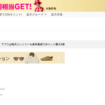
で100ポイント!
楽天グループ
楽天市場
アプリは毎月エントリー＆条件達成でポイント最大3倍
keyboard_arrow_right
ART
cm