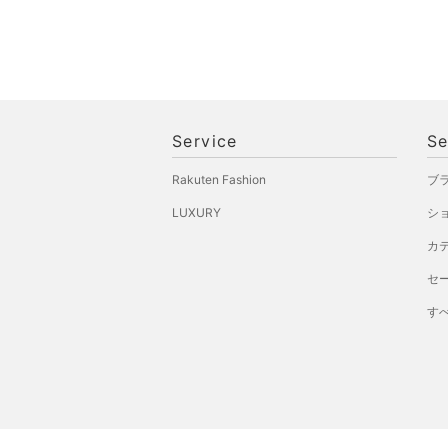
Service
Se
Rakuten Fashion
ブ
LUXURY
シ
カ
セ
す