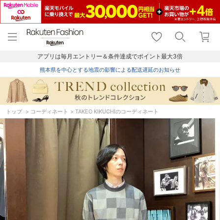
menu
home
search
favorite_border
shopping_cart
lock_outline
メニュー
トップ
検索
お気に入り
カート
ログイン
アプリは毎月エントリー＆条件達成でポイント最大3倍
熊本県を中心とする地震の影響による配送遅延のお知らせ
トップ
コーディネート
TAKEO KIKUCHIのコーディネート