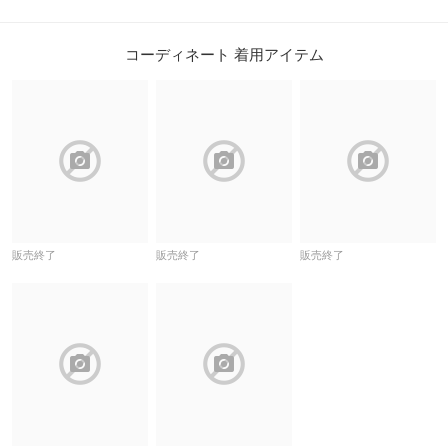
コーディネート 着用アイテム
block
block
block
販売終了
販売終了
販売終了
block
block