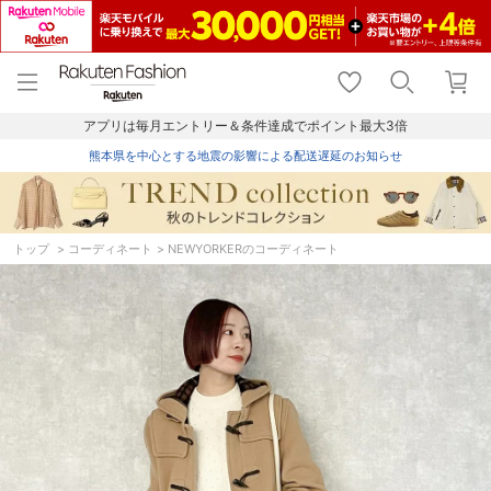
menu
home
search
favorite_border
shopping_cart
lock_outline
メニュー
トップ
検索
お気に入り
カート
ログイン
アプリは毎月エントリー＆条件達成でポイント最大3倍
熊本県を中心とする地震の影響による配送遅延のお知らせ
トップ
コーディネート
NEWYORKERのコーディネート