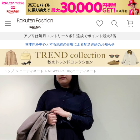
menu
home
search
favorite_border
shopping_cart
lock_outline
メニュー
トップ
検索
お気に入り
カート
ログイン
アプリは毎月エントリー＆条件達成でポイント最大3倍
熊本県を中心とする地震の影響による配送遅延のお知らせ
トップ
コーディネート
NEWYORKERのコーディネート