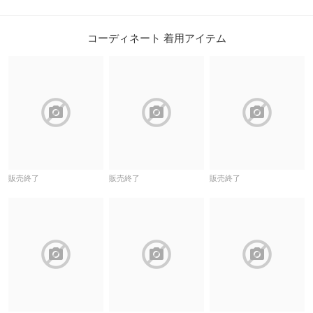
コーディネート 着用アイテム
block
block
block
販売終了
販売終了
販売終了
block
block
block