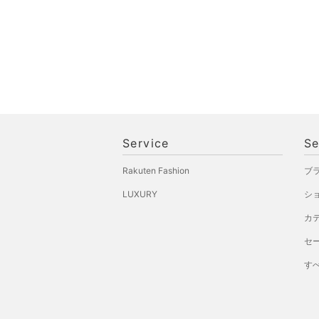
Service
Se
Rakuten Fashion
ブ
LUXURY
シ
カ
セ
す