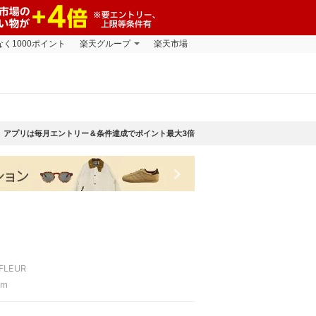
なく1000ポイント
楽天グループ
楽天市場
アプリは毎月エントリー＆条件達成でポイント最大3倍
keyboard_arrow_right
 FLEUR
cm