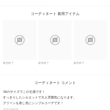
コーディネート 着用アイテム
block
block
block
販売終了
販売終了
販売終了
コーディネート コメント
38のサイズでこの丈感です！
すっきりしたシルエットで大人雰囲気になります。
グリーンを差し色にシンプルコーデです！
2022/04/15