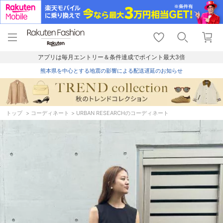
menu
home
search
favorite_border
shopping_cart
lock_outline
メニュー
トップ
検索
お気に入り
カート
ログイン
アプリは毎月エントリー＆条件達成でポイント最大3倍
熊本県を中心とする地震の影響による配送遅延のお知らせ
トップ
コーディネート
URBAN RESEARCHのコーディネート