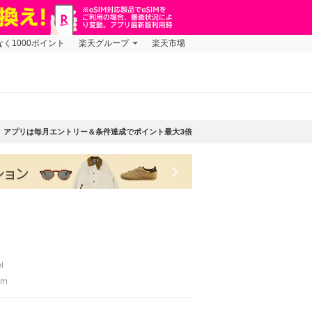
なく1000ポイント
楽天グループ
楽天市場
アプリは毎月エントリー＆条件達成でポイント最大3倍
keyboard_arrow_right
l
cm