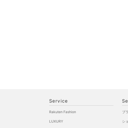
Service
Se
Rakuten Fashion
ブ
LUXURY
シ