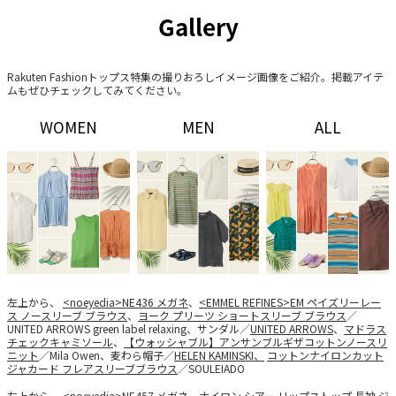
Gallery
Rakuten Fashionトップス特集の撮りおろしイメージ画像をご紹介。掲載アイテ
ムもぜひチェックしてみてください。
WOMEN
MEN
ALL
左上から、
<noeyedia>NE436 メガネ
、
<EMMEL REFINES>EM ペイズリーレー
ス ノースリーブ ブラウス
、
ヨーク プリーツ ショートスリーブ ブラウス
／
UNITED ARROWS green label relaxing、サンダル／
UNITED ARROWS
、
マドラス
チェックキャミソール
、
【ウォッシャブル】アンサンブルギザコットンノースリ
ニット
／Mila Owen、麦わら帽子／
HELEN KAMINSKI、
コットンナイロンカット
ジャカード フレアスリーブブラウス
／SOULEIADO
左上から、
<noeyedia>NE457 メガネ
、
ナイロン シアー リップストップ 長袖 ジ