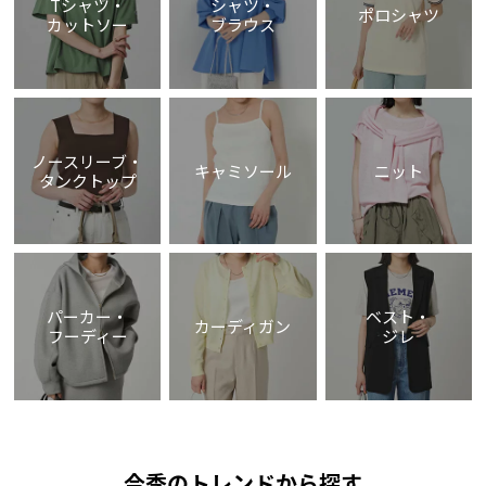
Tシャツ・
シャツ・
ポロシャツ
カットソー
ブラウス
ノースリーブ・
キャミソール
ニット
タンクトップ
パーカー・
ベスト・
カーディガン
フーディー
ジレ
今季のトレンドから探す