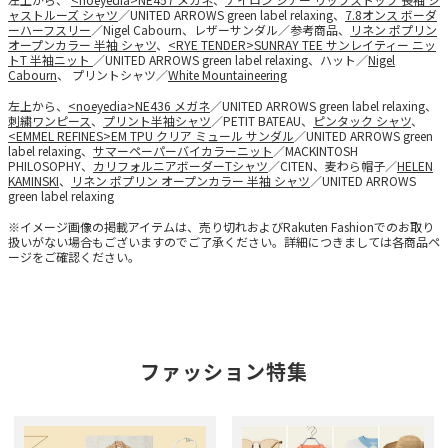
ャストルーズ シャツ
／UNITED ARROWS green label relaxing、
7.8オンス ボーダ
ーハーフスリー
／Nigel Cabourn、レザーサンダル／参考商品、
リネン ポプリン
オープンカラー 半袖 シャツ
、
<RYE TENDER>SUNRAY TEE サンレイティー ニッ
トT 半袖ニット
／UNITED ARROWS green label relaxing、ハット／
Nigel
Cabourn
、 プリントシャツ／
White Mountaineering
左上から、
<noeyedia>NE436 メガネ
／UNITED ARROWS green label relaxing、
刺繍ワンピース
、
プリント半袖シャツ
／PETIT BATEAU、
ピンタック シャツ
、
<EMMEL REFINES>EM TPU クリア ミュール サンダル
／UNITED ARROWS green
label relaxing、
サマーペーパーバイカラーニット
／MACKINTOSH
PHILOSOPHY、
カリフォルニアボーダーTシャツ
／CITEN、麦わら帽子／
HELEN
KAMINSKI
、
リネン ポプリン オープンカラー 半袖 シャツ
／UNITED ARROWS
green label relaxing
※イメージ画像の掲載アイテムは、売り切れおよびRakuten Fashionでのお取り
扱いがない場合もございますのでご了承ください。詳細につきましては各商品ペ
ージをご確認ください。
ファッション特集