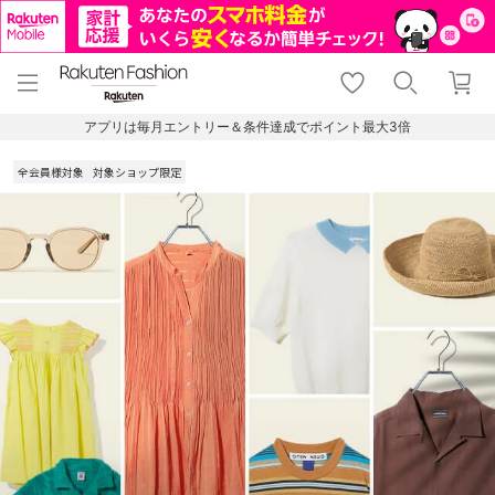
menu
home
search
favorite_border
shopping_cart
lock_outline
メニュー
トップ
検索
お気に入り
カート
ログイン
アプリは毎月エントリー＆条件達成でポイント最大3倍
全会員様対象
対象ショップ限定