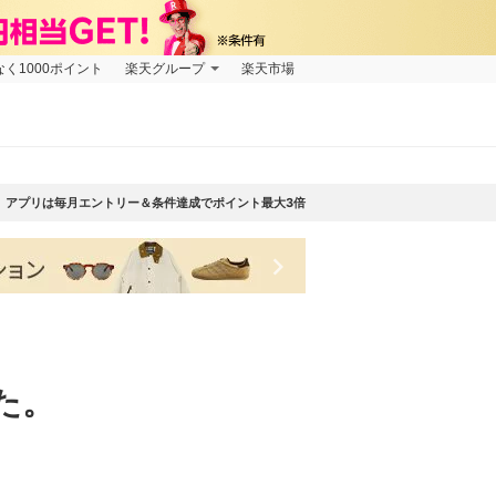
なく1000ポイント
楽天グループ
楽天市場
アプリは毎月エントリー＆条件達成でポイント最大3倍
keyboard_arrow_right
た。