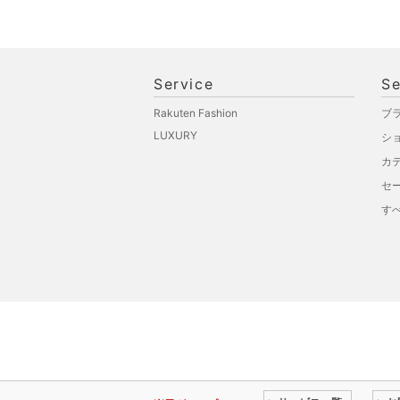
Service
Se
Rakuten Fashion
ブ
LUXURY
シ
カ
セ
す