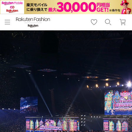
menu
home
search
favorite_border
shopping_cart
lock_outline
メニュー
トップ
検索
お気に入り
カート
ログイン