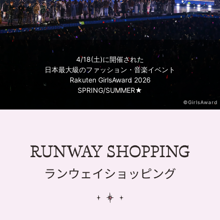
4/18(土)に開催された
日本最大級のファッション・音楽イベント
Rakuten GirlsAward 2026
SPRING/SUMMER★
©GirlsAward