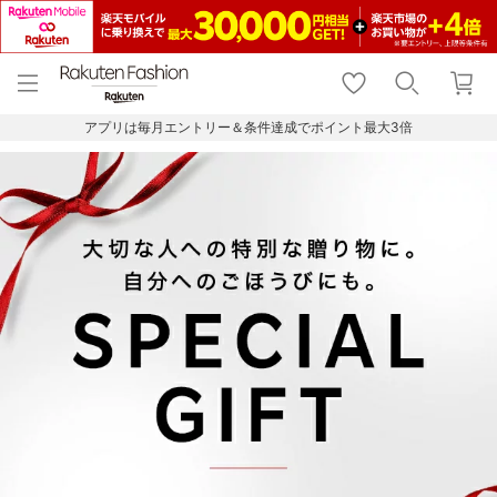
menu
home
search
favorite_border
shopping_cart
lock_outline
メニュー
トップ
検索
お気に入り
カート
ログイン
アプリは毎月エントリー＆条件達成でポイント最大3倍