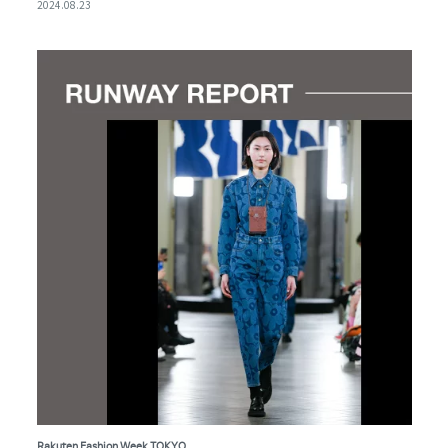
とは？
2024.08.23
Rakuten Fashion Week TOKYO