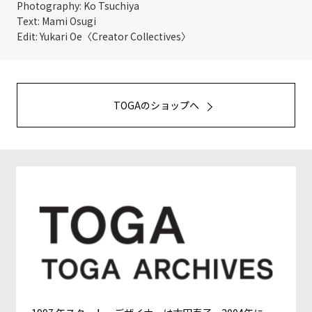
Photography: Ko Tsuchiya
Text: Mami Osugi
Edit: Yukari Oe〈Creator Collectives〉
TOGAのショップへ