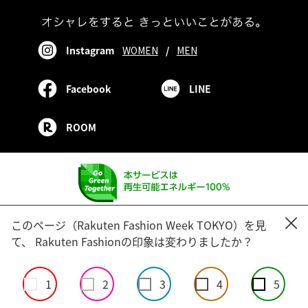
Instagram
WOMEN
/
MEN
Facebook
LINE
ROOM
このページ（Rakuten Fashion Week TOKYO）を見
【注意】楽天を装った不審なメールやSMSについて
て、 Rakuten Fashionの印象は変わりましたか？
新規会員登録
／
ご利用ガイド
／
お問い合わせ
／
法人のお客様
／
特定商取引法に基づく表記
1
2
3
4
5
企業情報
個人情報保護方針
事業者様向け個人情報保護方針
楽天市場トップ
楽天のサービス一覧
アプリ一覧