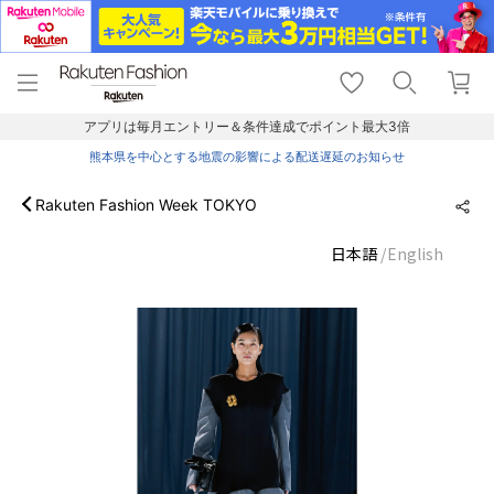
menu
home
search
favorite_border
shopping_cart
lock_outline
メニュー
トップ
検索
お気に入り
カート
ログイン
アプリは毎月エントリー＆条件達成でポイント最大3倍
熊本県を中心とする地震の影響による配送遅延のお知らせ
Rakuten Fashion Week TOKYO
日本語
English