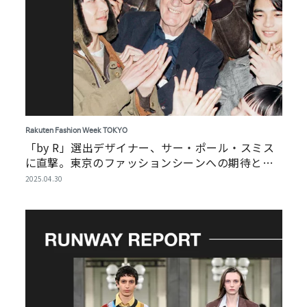
Rakuten Fashion Week TOKYO
「by R」選出デザイナー、サー・ポール・スミス
に直撃。東京のファッションシーンへの期待と未
来像
2025.04.30