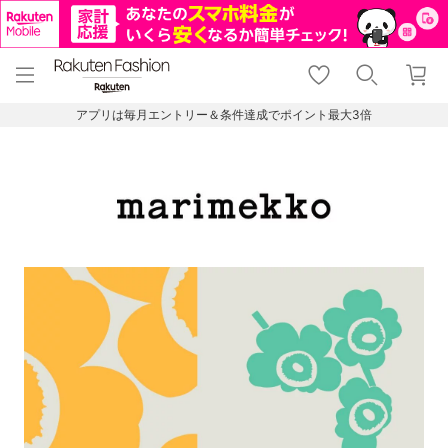
menu
home
search
favorite_border
shopping_cart
lock_outline
メニュー
トップ
検索
お気に入り
カート
ログイン
アプリは毎月エントリー＆条件達成でポイント最大3倍