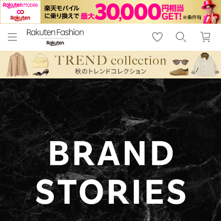
menu
home
search
favorite_border
shopping_cart
lock_outline
メニュー
トップ
検索
お気に入り
カート
ログイン