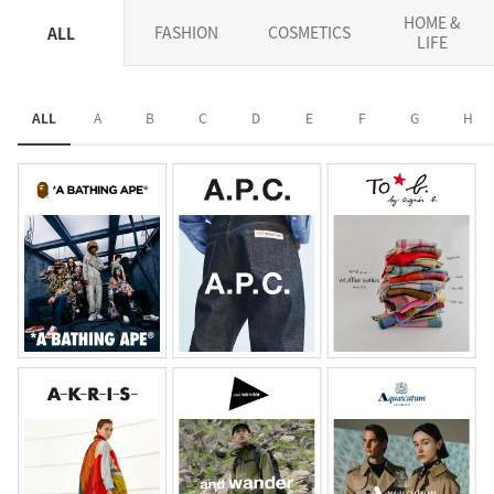
HOME &
FASHION
COSMETICS
ALL
LIFE
ALL
A
B
C
D
E
F
G
H