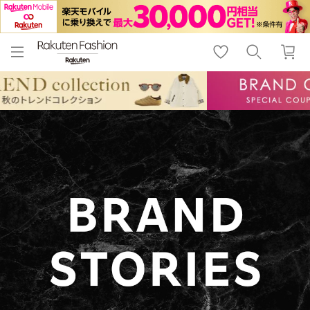
menu
home
search
favorite_border
shopping_cart
lock_outline
メニュー
トップ
検索
お気に入り
カート
ログイン