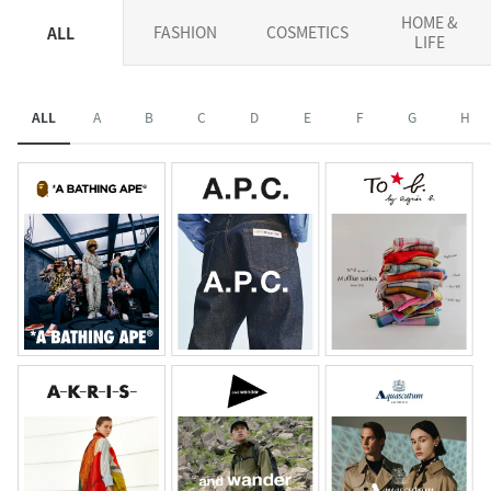
HOME &
FASHION
COSMETICS
ALL
LIFE
ALL
A
B
C
D
E
F
G
H