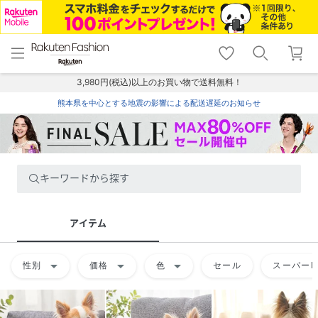
menu
home
search
favorite_border
shopping_cart
lock_outline
メニュー
トップ
検索
お気に入り
カート
ログイン
3,980円(税込)以上のお買い物で送料無料！
熊本県を中心とする地震の影響による配送遅延のお知らせ
キーワードから探す
アイテム
arrow_drop_down
arrow_drop_down
arrow_drop_down
性別
価格
色
セール
スーパーD