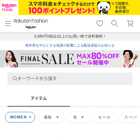
menu
home
search
favorite_border
shopping_cart
lock_outline
メニュー
トップ
検索
お気に入り
カート
ログイン
3,980円(税込)以上のお買い物で送料無料！
熊本県を中心とする地震の影響による配送遅延のお知らせ
キーワードから探す
アイテム
arrow_drop_down
arrow_drop_down
WOMEN
価格
色
セール
スーパー