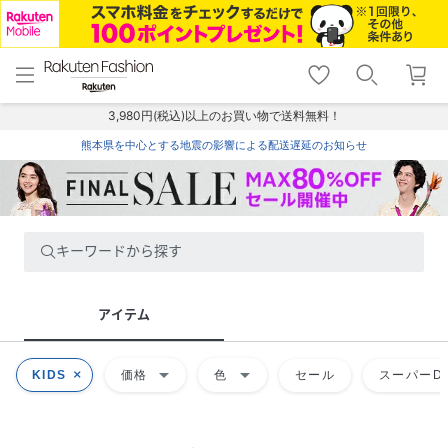
menu
home
search
favorite_border
shopping_cart
lock_outline
メニュー
トップ
検索
お気に入り
カート
ログイン
3,980円(税込)以上のお買い物で送料無料！
熊本県を中心とする地震の影響による配送遅延のお知らせ
キーワードから探す
アイテム
arrow_drop_down
arrow_drop_down
KIDS
価格
色
セール
スーパーDE