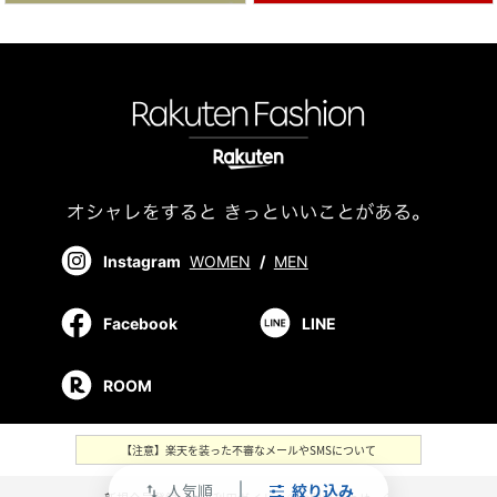
Instagram
WOMEN
/
MEN
Facebook
LINE
ROOM
【注意】楽天を装った不審なメールやSMSについて
人気順
絞り込み
swap_vert