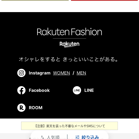
Instagram
WOMEN
/
MEN
Facebook
LINE
ROOM
【注意】楽天を装った不審なメールやSMSについて
人気順
絞り込み
swap_vert