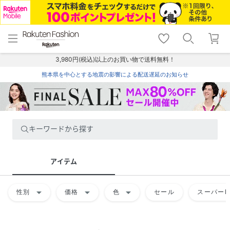
menu
home
search
favorite_border
shopping_cart
lock_outline
メニュー
トップ
検索
お気に入り
カート
ログイン
3,980円(税込)以上のお買い物で送料無料！
熊本県を中心とする地震の影響による配送遅延のお知らせ
キーワードから探す
アイテム
arrow_drop_down
arrow_drop_down
arrow_drop_down
性別
価格
色
セール
スーパーD