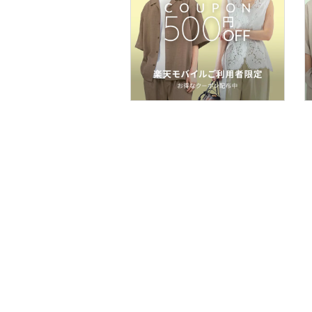
食器・調理器具・キッチ
ン用品
インテリア・生活雑貨
スマホグッズ・オーディ
オ機器
スポーツ・アウトドア用
品
文房具
ペット用品
福袋・ギフト・その他