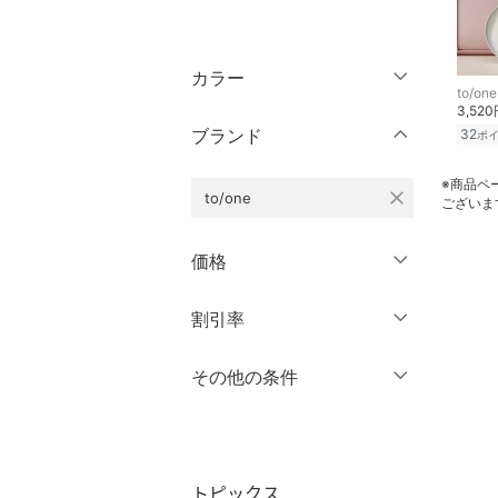
トップス
カラー
ジャケット・アウター
to/one
3,52
ブランド
32
ポ
パンツ
※商品ペ
close
to/one
ワンピース・ドレス
ございま
スカート
価格
オールインワン・オーバ
円
～
円
割引率
クリア
絞り込み
ーオール
％OFF
～
％OFF
その他の条件
バッグ
絞り込み
クーポン対象のみ表示
シューズ・靴
絞り込み
スーパーDEALのみ表示
インナー・ルームウェア
トピックス