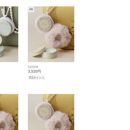
PR
to/one
3,520円
32
ポイント