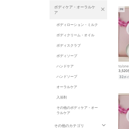
ボディケア・オーラルケ
close
PR
ア
ボディローション・ミルク
ボディクリーム・オイル
ボディスクラブ
ボディソープ
ハンドケア
to/one
3,52
ハンドソープ
32
ポ
オーラルケア
入浴剤
その他のボディケア・オー
ラルケア
その他のカテゴリ