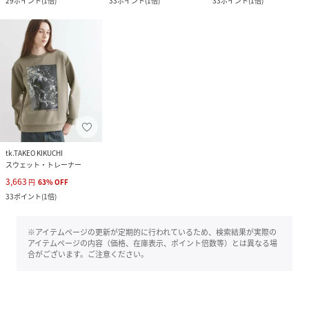
29
ポイント
(
1倍
)
33
ポイント
(
1倍
)
33
ポイント
(
1倍
)
tk.TAKEO KIKUCHI
スウェット・トレーナー
3,663
円
63
%
OFF
33
ポイント
(
1倍
)
※アイテムページの更新が定期的に行われているため、検索結果が実際の
アイテムページの内容（価格、在庫表示、ポイント倍数等）とは異なる場
合がございます。ご注意ください。