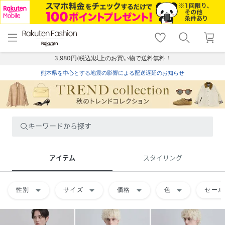
menu
home
search
favorite_border
shopping_cart
lock_outline
メニュー
トップ
検索
お気に入り
カート
ログイン
3,980円(税込)以上のお買い物で送料無料！
熊本県を中心とする地震の影響による配送遅延のお知らせ
キーワードから探す
アイテム
スタイリング
arrow_drop_down
arrow_drop_down
arrow_drop_down
arrow_drop_down
性別
サイズ
価格
色
セール