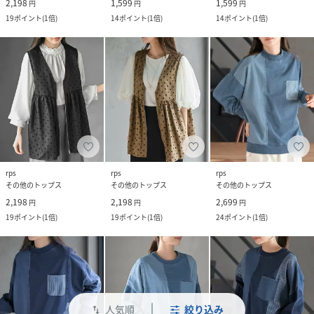
2,198
1,599
1,599
円
円
円
19
ポイント
(
1倍
)
14
ポイント
(
1倍
)
14
ポイント
(
1倍
)
rps
rps
rps
その他のトップス
その他のトップス
その他のトップス
2,198
2,198
2,699
円
円
円
19
ポイント
(
1倍
)
19
ポイント
(
1倍
)
24
ポイント
(
1倍
)
人気順
絞り込み
swap_vert