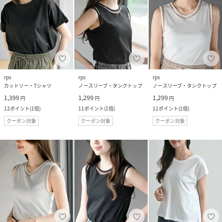
rps
rps
rps
カットソー・Tシャツ
ノースリーブ・タンクトップ
ノースリーブ・タンクトップ
1,399
1,299
1,299
円
円
円
12
ポイント
(
1倍
)
11
ポイント
(
1倍
)
11
ポイント
(
1倍
)
クーポン対象
クーポン対象
クーポン対象