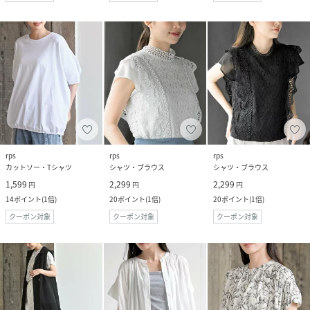
rps
rps
rps
カットソー・Tシャツ
シャツ・ブラウス
シャツ・ブラウス
1,599
2,299
2,299
円
円
円
14
ポイント
(
1倍
)
20
ポイント
(
1倍
)
20
ポイント
(
1倍
)
クーポン対象
クーポン対象
クーポン対象