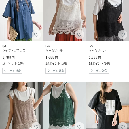
rps
rps
rps
シャツ・ブラウス
キャミソール
キャミソール
1,799
1,699
1,699
円
円
円
16
ポイント
(
1倍
)
15
ポイント
(
1倍
)
15
ポイント
(
1倍
)
クーポン対象
クーポン対象
クーポン対象