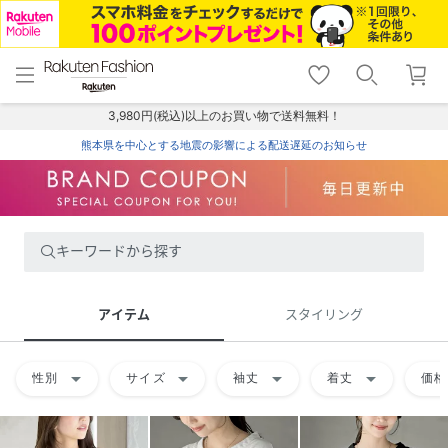
menu
home
search
favorite_border
shopping_cart
lock_outline
メニュー
トップ
検索
お気に入り
カート
ログイン
3,980円(税込)以上のお買い物で送料無料！
熊本県を中心とする地震の影響による配送遅延のお知らせ
キーワードから探す
アイテム
スタイリング
arrow_drop_down
arrow_drop_down
arrow_drop_down
arrow_drop_down
性別
サイズ
袖丈
着丈
価格