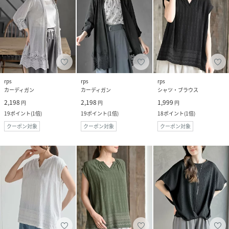
rps
rps
rps
カーディガン
カーディガン
シャツ・ブラウス
2,198
2,198
1,999
円
円
円
19
ポイント
(
1倍
)
19
ポイント
(
1倍
)
18
ポイント
(
1倍
)
クーポン対象
クーポン対象
クーポン対象