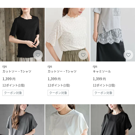
rps
rps
rps
カットソー・Tシャツ
カットソー・Tシャツ
キャミソール
1,399
1,399
1,399
円
円
円
12
ポイント
(
1倍
)
12
ポイント
(
1倍
)
12
ポイント
(
1倍
)
クーポン対象
クーポン対象
クーポン対象