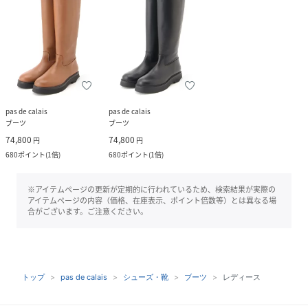
pas de calais
pas de calais
ブーツ
ブーツ
74,800
74,800
円
円
680
ポイント
(
1倍
)
680
ポイント
(
1倍
)
※アイテムページの更新が定期的に行われているため、検索結果が実際の
アイテムページの内容（価格、在庫表示、ポイント倍数等）とは異なる場
合がございます。ご注意ください。
トップ
pas de calais
シューズ・靴
ブーツ
レディース