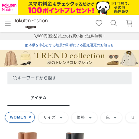
menu
home
search
favorite_border
shopping_cart
lock_outline
メニュー
トップ
検索
お気に入り
カート
ログイン
3,980円(税込)以上のお買い物で送料無料！
熊本県を中心とする地震の影響による配送遅延のお知らせ
キーワードから探す
アイテム
arrow_drop_down
arrow_drop_down
arrow_drop_down
WOMEN
サイズ
価格
色
セ