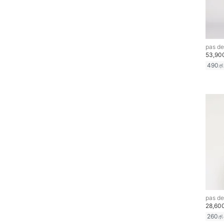
メイク道具・美容器具
23
23.5
コフレ・キット・セット
24
24.5
pas de
25
25.5
食器・調理器具・キッチ
53,9
ン用品
490
ポ
26
26.5
インテリア・生活雑貨
27
27.5
28
28.5
スマホグッズ・オーディ
オ機器
29
29.5
30
30.5
スポーツ・アウトドア用
品
フリー
31
文房具
クリア
絞り込み
pas de
ペット用品
28,6
260
ポ
福袋・ギフト・その他