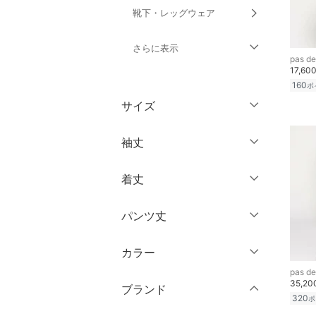
靴下・レッグウェア
さらに表示
pas de
17,60
ファッション雑貨
160
ポ
サイズ
アクセサリー・腕時計
ウェア（S/M/L）
袖丈
財布・ポーチ・ケース
～XS
S
着丈
帽子
ノースリーブ
M
L
半袖
XL
XXL
パンツ丈
ヘアアクセサリー
ショート丈
七分袖・五分袖
3XL～
フリー
ミドル丈
マタニティウェア・ベビ
カラー
～ 3分丈
長袖
ー用品
靴サイズ（cm）
pas de
ロング丈
35,2
5分丈・ハーフ
ブランド
スーツ・フォーマル
9
9.5
クリア
絞り込み
320
ポ
クリア
絞り込み
7分丈・クロップド