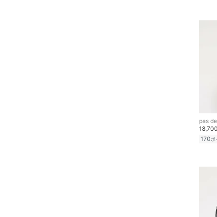
pas de
18,70
170
ポ