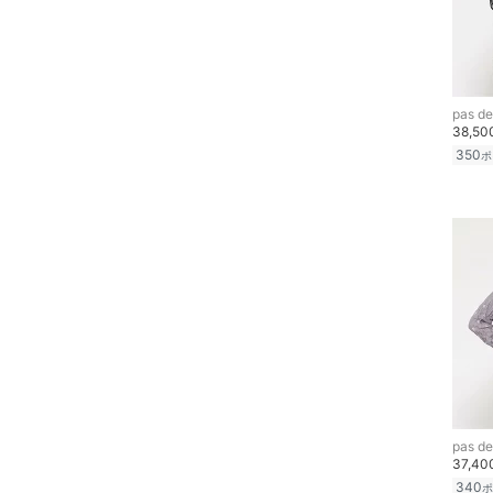
pas de
38,5
350
ポ
pas de
37,4
340
ポ