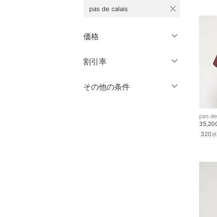
10
10.5
close
水着・スイムグッズ
pas de calais
10分丈
11
11.5
12分丈 ～
着物・浴衣・和装小物
価格
12
12.5
スキンケア
クリア
絞り込み
13
13.5
円
～
円
割引率
クリア
絞り込み
14
14.5
ベースメイク
％OFF
～
％OFF
その他の条件
絞り込み
15
15.5
メイクアップ
クーポン対象のみ表示
16
16.5
絞り込み
pas de
ネイル
35,2
スーパーDEALのみ表示
17
17.5
320
ポ
18
18.5
ボディケア・オーラルケ
クリア
絞り込み
ア
19
19.5
ヘアケア
20
20.5
21
21.5
フレグランス
22
22.5