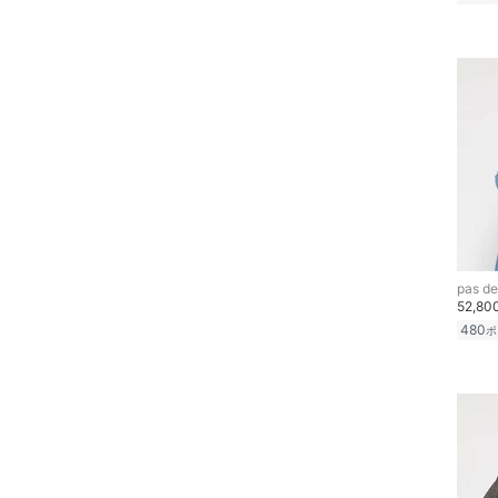
pas de
52,8
480
ポ