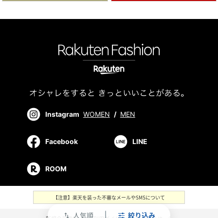
Instagram
WOMEN
/
MEN
Facebook
LINE
ROOM
【注意】楽天を装った不審なメールやSMSについて
人気順
絞り込み
swap_vert