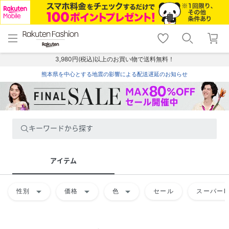
menu
home
search
favorite_border
shopping_cart
lock_outline
メニュー
トップ
検索
お気に入り
カート
ログイン
3,980円(税込)以上のお買い物で送料無料！
熊本県を中心とする地震の影響による配送遅延のお知らせ
キーワードから探す
アイテム
arrow_drop_down
arrow_drop_down
arrow_drop_down
性別
価格
色
セール
スーパーD