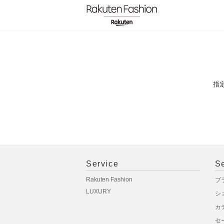
指
Service
S
Rakuten Fashion
ブ
LUXURY
シ
カ
セ