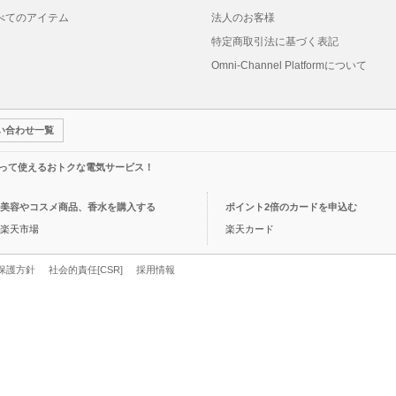
べてのアイテム
法人のお客様
特定商取引法に基づく表記
Omni-Channel Platformについて
い合わせ一覧
って使えるおトクな電気サービス！
美容やコスメ商品、香水を購入する
ポイント2倍のカードを申込む
楽天市場
楽天カード
保護方針
社会的責任[CSR]
採用情報