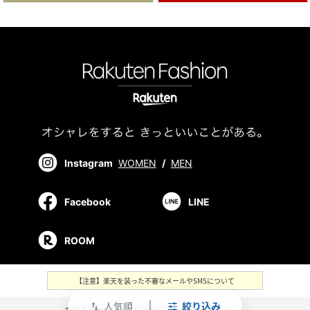
Instagram
WOMEN
/
MEN
Facebook
LINE
ROOM
【注意】楽天を装った不審なメールやSMSについて
人気順
絞り込み
swap_vert