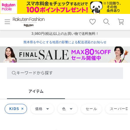
menu
home
search
favorite_border
shopping_cart
lock_outline
メニュー
トップ
検索
お気に入り
カート
ログイン
3,980円(税込)以上のお買い物で送料無料！
熊本県を中心とする地震の影響による配送遅延のお知らせ
キーワードから探す
アイテム
arrow_drop_down
arrow_drop_down
KIDS
価格
色
セール
スーパーDE