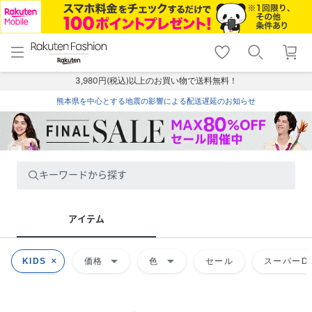
menu
home
search
favorite_border
shopping_cart
lock_outline
メニュー
トップ
検索
お気に入り
カート
ログイン
3,980円(税込)以上のお買い物で送料無料！
熊本県を中心とする地震の影響による配送遅延のお知らせ
キーワードから探す
アイテム
arrow_drop_down
arrow_drop_down
KIDS
価格
色
セール
スーパーDE