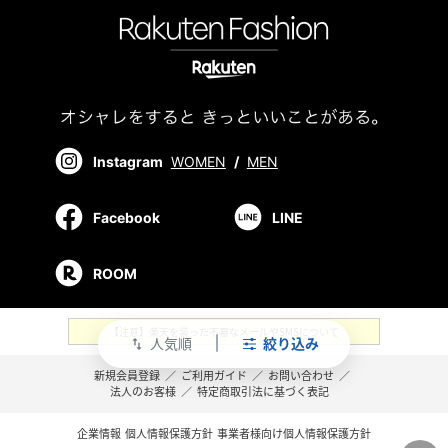
Instagram
WOMEN
/
MEN
Facebook
LINE
ROOM
【注意】楽天を装った不審なメールやSMSについて
人気順
絞り込み
swap_vert
新規会員登録
／
ご利用ガイド
／
お問い合わせ
／
法人のお客様
／
特定商取引法に基づく表記
企業情報
個人情報保護方針
事業者様向け個人情報保護方針