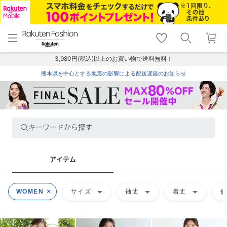
menu
home
search
favorite_border
shopping_cart
lock_outline
メニュー
トップ
検索
お気に入り
カート
ログイン
3,980円(税込)以上のお買い物で送料無料！
熊本県を中心とする地震の影響による配送遅延のお知らせ
キーワードから探す
アイテム
arrow_drop_down
arrow_drop_down
arrow_drop_down
WOMEN
サイズ
袖丈
着丈