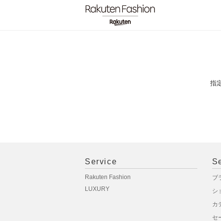
指
Service
S
Rakuten Fashion
ブ
LUXURY
シ
カ
セ