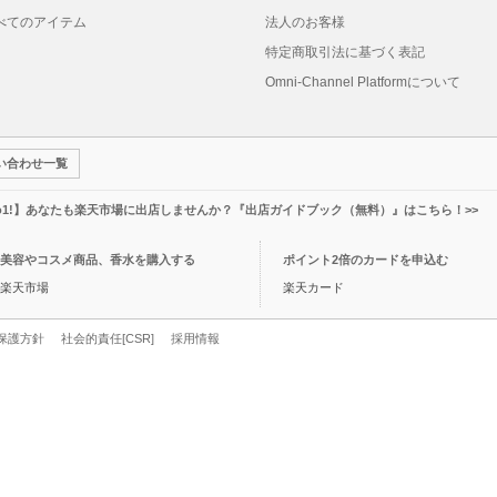
べてのアイテム
法人のお客様
特定商取引法に基づく表記
Omni-Channel Platformについて
い合わせ一覧
o1!】あなたも楽天市場に出店しませんか？『出店ガイドブック（無料）』はこちら！>>
美容やコスメ商品、香水を購入する
ポイント2倍のカードを申込む
楽天市場
楽天カード
保護方針
社会的責任[CSR]
採用情報