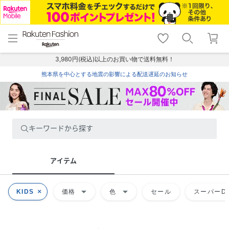
menu
home
search
favorite_border
shopping_cart
lock_outline
メニュー
トップ
検索
お気に入り
カート
ログイン
3,980円(税込)以上のお買い物で送料無料！
熊本県を中心とする地震の影響による配送遅延のお知らせ
キーワードから探す
アイテム
arrow_drop_down
arrow_drop_down
KIDS
価格
色
セール
スーパーDE