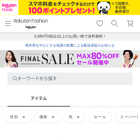
menu
home
search
favorite_border
shopping_cart
lock_outline
メニュー
トップ
検索
お気に入り
カート
ログイン
3,980円(税込)以上のお買い物で送料無料！
熊本県を中心とする地震の影響による配送遅延のお知らせ
キーワードから探す
アイテム
arrow_drop_down
arrow_drop_down
arrow_drop_down
性別
価格
色
セール
スーパーD