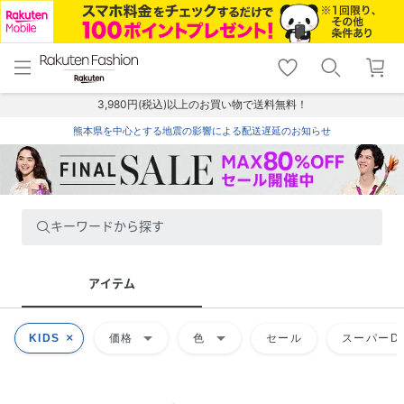
menu
home
search
favorite_border
shopping_cart
lock_outline
メニュー
トップ
検索
お気に入り
カート
ログイン
3,980円(税込)以上のお買い物で送料無料！
熊本県を中心とする地震の影響による配送遅延のお知らせ
キーワードから探す
アイテム
arrow_drop_down
arrow_drop_down
KIDS
価格
色
セール
スーパーDE