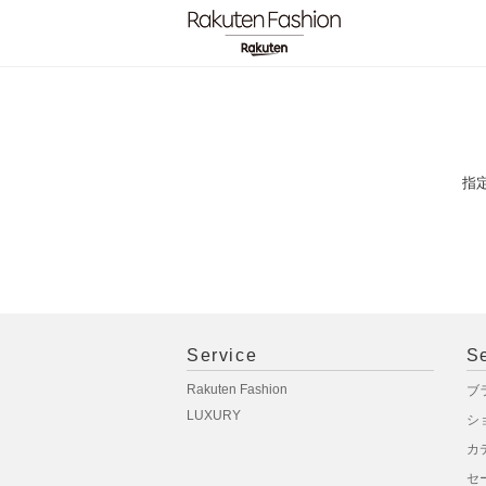
指
Service
S
Rakuten Fashion
ブ
LUXURY
シ
カ
セ