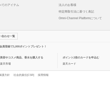
べてのアイテム
法人のお客様
特定商取引法に基づく表記
Omni-Channel Platformについて
い合わせ一覧
規会員登録で1,000ポイントプレゼント！
美容やコスメ商品、香水を購入する
ポイント2倍のカードを申込む
楽天市場
楽天カード
保護方針
社会的責任[CSR]
採用情報