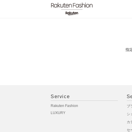
指
Service
S
Rakuten Fashion
ブ
LUXURY
シ
カ
セ