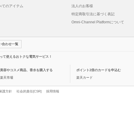
べてのアイテム
法人のお客様
特定商取引法に基づく表記
Omni-Channel Platformについて
い合わせ一覧
って使えるおトクな電気サービス！
美容やコスメ商品、香水を購入する
ポイント2倍のカードを申込む
楽天市場
楽天カード
保護方針
社会的責任[CSR]
採用情報