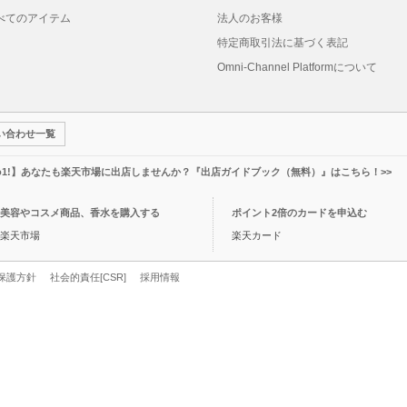
べてのアイテム
法人のお客様
特定商取引法に基づく表記
Omni-Channel Platformについて
い合わせ一覧
o1!】あなたも楽天市場に出店しませんか？『出店ガイドブック（無料）』はこちら！>>
美容やコスメ商品、香水を購入する
ポイント2倍のカードを申込む
楽天市場
楽天カード
保護方針
社会的責任[CSR]
採用情報