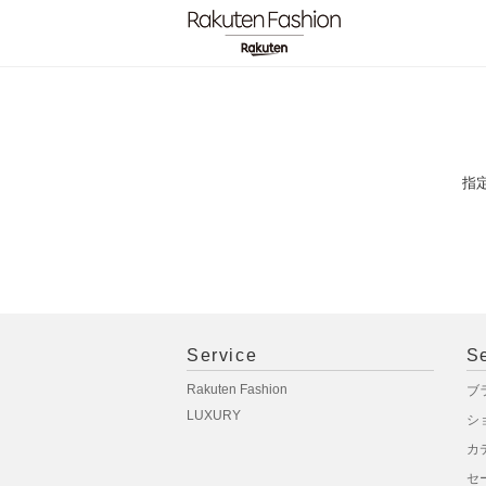
指
Service
S
Rakuten Fashion
ブ
LUXURY
シ
カ
セ