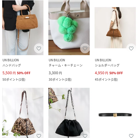
UN BILLION
UN BILLION
UN BILLION
ハンドバッグ
チャーム・キーチェーン
ショルダーバッグ
5,500
3,300
4,950
円
50
%
OFF
円
円
50
%
OFF
50
ポイント
(
1倍
)
30
ポイント
(
1倍
)
45
ポイント
(
1倍
)