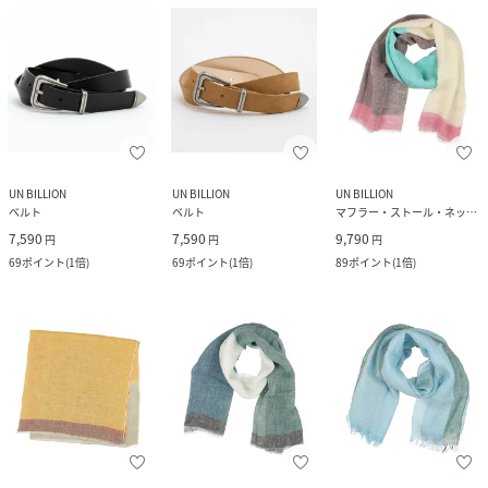
UN BILLION
UN BILLION
UN BILLION
ベルト
ベルト
マフラー・ストール・ネックウォーマー
7,590
7,590
9,790
円
円
円
69
ポイント
(
1倍
)
69
ポイント
(
1倍
)
89
ポイント
(
1倍
)