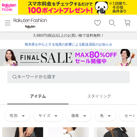
menu
home
search
favorite_border
shopping_cart
lock_outline
メニュー
トップ
検索
お気に入り
カート
ログイン
3,980円(税込)以上のお買い物で送料無料！
熊本県を中心とする地震の影響による配送遅延のお知らせ
キーワードから探す
アイテム
スタイリング
arrow_drop_down
arrow_drop_down
arrow_drop_down
arrow_drop_down
性別
サイズ
価格
色
セール