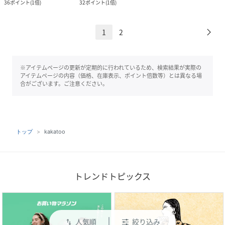
36
ポイント
(
1倍
)
32
ポイント
(
1倍
)
1
2
※アイテムページの更新が定期的に行われているため、検索結果が実際の
アイテムページの内容（価格、在庫表示、ポイント倍数等）とは異なる場
合がございます。ご注意ください。
トップ
kakatoo
トレンドトピックス
人気順
絞り込み
swap_vert